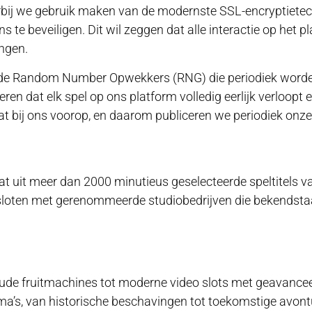
aarbij we gebruik maken van de modernste SSL-encryptietec
s te beveiligen. Dit wil zeggen dat alle interactie op het p
ngen.
nde Random Number Opwekkers (RNG) die periodiek worden
en dat elk spel op ons platform volledig eerlijk verloopt 
t bij ons voorop, en daarom publiceren we periodiek onze
aat uit meer dan 2000 minutieus geselecteerde speltitels
loten met gerenommeerde studiobedrijven die bekendst
ude fruitmachines tot moderne video slots met geavanceer
’s, van historische beschavingen tot toekomstige avontur