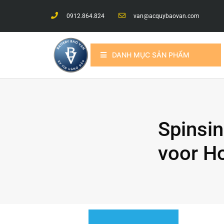
0912.864.824
van@acquybaovan.com
DANH MỤC SẢN PHẨM
Spinsi
voor H