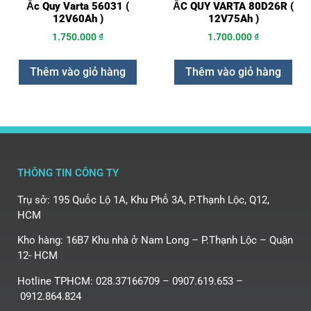
Ắc Quy Varta 56031 (
ẮC QUY VARTA 80D26R (
12V60Ah )
12V75Ah )
1.750.000
₫
1.700.000
₫
Thêm vào giỏ hàng
Thêm vào giỏ hàng
THÔNG TIN CÔNG TY
Trụ sở: 195 Quốc Lộ 1A, Khu Phố 3A, P.Thạnh Lộc, Q12,
HCM
Kho hàng: 16B7 Khu nhà ở Nam Long – P.Thạnh Lộc – Quận
12- HCM
Hotline TPHCM: 028.37166709 – 0907.619.653 –
0912.864.824