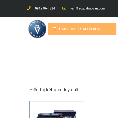
0912.864.824
van@acquybaovan.com
DANH MỤC SẢN PHẨM
Hiển thị kết quả duy nhất