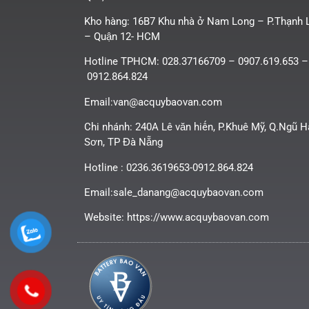
Kho hàng: 16B7 Khu nhà ở Nam Long – P.Thạnh 
– Quận 12- HCM
Hotline TPHCM: 028.37166709 – 0907.619.653 –
0912.864.824
Email:van@acquybaovan.com
Chi nhánh: 240A Lê văn hiến, P.Khuê Mỹ, Q.Ngũ 
Sơn, TP Đà Nẵng
Hotline : 0236.3619653-0912.864.824
Email:sale_danang@acquybaovan.com
Website: https://www.acquybaovan.com