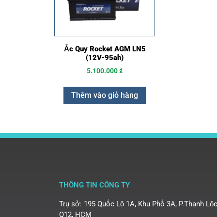
Ắc Quy Rocket AGM LN5
(12V-95ah)
5.100.000
₫
Thêm vào giỏ hàng
THÔNG TIN CÔNG TY
Trụ sở: 195 Quốc Lộ 1A, Khu Phố 3A, P.Thạnh Lộc
Q12, HCM