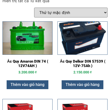
Hiển thị tất cả 10 kết quả
Ắc Quy Amaron DIN 74 (
Ắc Quy Delkor DIN 57539 (
12V74AH )
12V-75Ah )
3.200.000
₫
2.150.000
₫
Thêm vào giỏ hàng
Thêm vào giỏ hàng