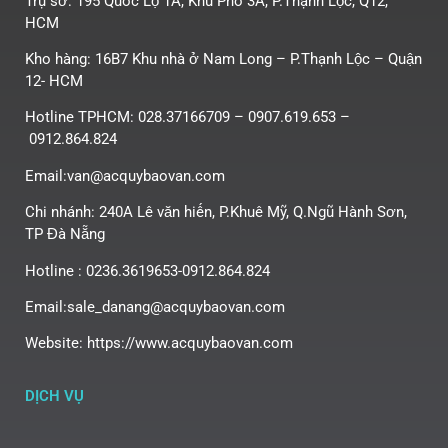
Trụ sở: 195 Quốc Lộ 1A, Khu Phố 3A, P.Thạnh Lộc, Q12,
HCM
Kho hàng: 16B7 Khu nhà ở Nam Long – P.Thạnh Lộc – Quận
12- HCM
Hotline TPHCM: 028.37166709 – 0907.619.653 –
0912.864.824
Email:van@acquybaovan.com
Chi nhánh: 240A Lê văn hiến, P.Khuê Mỹ, Q.Ngũ Hành Sơn,
TP Đà Nẵng
Hotline : 0236.3619653-0912.864.824
Email:sale_danang@acquybaovan.com
Website: https://www.acquybaovan.com
DỊCH VỤ