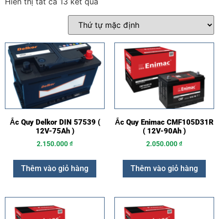
Hiển thị tất cả 13 kết quả
Ắc Quy Delkor DIN 57539 (
Ắc Quy Enimac CMF105D31R
12V-75Ah )
( 12V-90Ah )
2.150.000
₫
2.050.000
₫
Thêm vào giỏ hàng
Thêm vào giỏ hàng