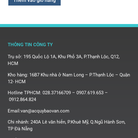
Thêm vào giỏ hàng
THÔNG TIN CÔNG TY
Trụ sở: 195 Quốc Lộ 1A, Khu Phố 3A, P.Thạnh Lộc, Q12,
HCM
Kho hàng: 16B7 Khu nhà ở Nam Long – P.Thạnh Lộc – Quận
12- HCM
Hotline TPHCM: 028.37166709 – 0907.619.653 –
0912.864.824
Email:van@acquybaovan.com
Chi nhánh: 240A Lê văn hiến, P.Khuê Mỹ, Q.Ngũ Hành Sơn,
TP Đà Nẵng