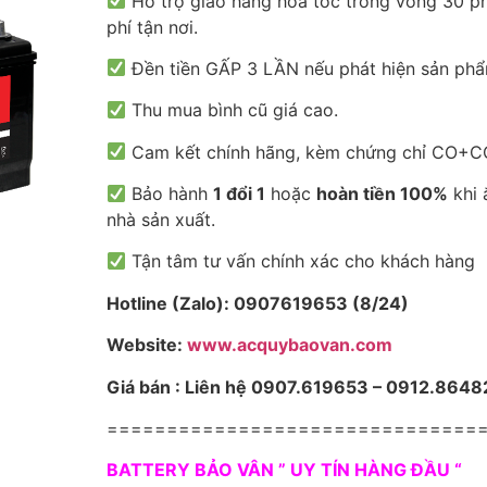
Hỗ trợ giao hàng hỏa tốc trong vòng 30 ph
phí tận nơi.
Đền tiền GẤP 3 LẦN nếu phát hiện sản phẩ
Thu mua bình cũ giá cao.
Cam kết chính hãng, kèm chứng chỉ CO+CQ
Bảo hành
1 đổi 1
hoặc
hoàn tiền 100%
khi 
nhà sản xuất.
Tận tâm tư vấn chính xác cho khách hàng
Hotline (Zalo): 0907619653 (8/24)
Website:
www.acquybaovan.com
Giá bán : Liên hệ 0907.619653 – 0912.8648
===============================
BATTERY BẢO VÂN ” UY TÍN HÀNG ĐẦU “