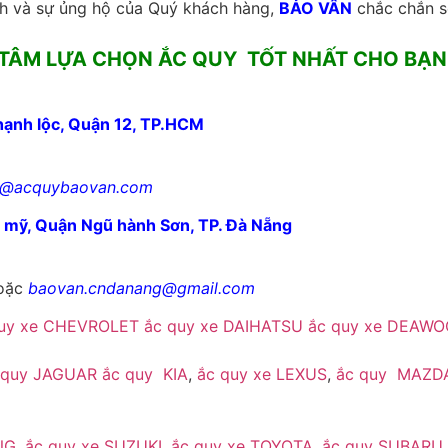
h và sự ủng hộ của Quý khách hàng,
BẢO VÂN
chắc chắn s
 TÂM LỰA CHỌN ẮC QUY TỐT NHẤT CHO BẠN 
hạnh lộc, Quận 12, TP.HCM
1@acquybaovan.com
ê mỹ, Quận Ngũ hành Sơn, TP. Đà Nẵng
oặc
baovan.cndanang@gmail.com
quy xe CHEVROLET
ắc quy xe DAIHATSU
ắc quy xe DEAWO
 quy JAGUAR
ắc quy KIA
,
ắc quy xe LEXUS
,
ắc quy MAZD
NG
,
ắc quy xe SUZUKI
,
ắc quy xe TOYOTA
,
ắc quy SUBARU