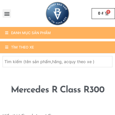
0
₫
DANH MỤC SẢN PHẨM
TÌM THEO XE
Mercedes R Class R300