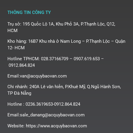
THÔNG TIN CÔNG TY
Trụ sở: 195 Quốc Lộ 1A, Khu Phố 3A, P.Thạnh Lộc, Q12,
HCM
Kho hàng: 16B7 Khu nhà ở Nam Long – P.Thạnh Lộc – Quận
12- HCM
Hotline TPHCM: 028.37166709 – 0907.619.653 –
0912.864.824
Email:van@acquybaovan.com
Chi nhánh: 240A Lê văn hiến, P.Khuê Mỹ, Q.Ngũ Hành Sơn,
TP Đà Nẵng
Hotline : 0236.3619653-0912.864.824
Email:sale_danang@acquybaovan.com
Website: https://www.acquybaovan.com