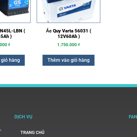
IN45L-LBN (
Ắc Quy Varta 56031 (
5Ah )
12V60Ah )
.000
₫
1.750.000
₫
 giỏ hàng
Thêm vào giỏ hàng
DỊCH VỤ
FA
,
TRANG CHỦ