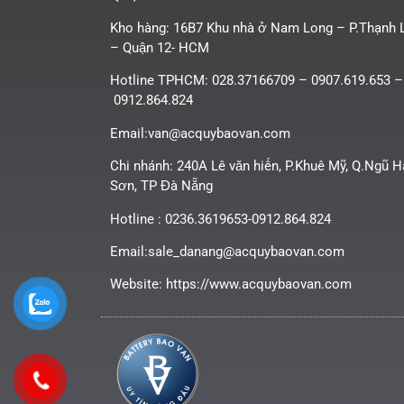
Kho hàng: 16B7 Khu nhà ở Nam Long – P.Thạnh 
– Quận 12- HCM
Hotline TPHCM: 028.37166709 – 0907.619.653 –
0912.864.824
Email:van@acquybaovan.com
Chi nhánh: 240A Lê văn hiến, P.Khuê Mỹ, Q.Ngũ 
Sơn, TP Đà Nẵng
Hotline : 0236.3619653-0912.864.824
Email:sale_danang@acquybaovan.com
Website: https://www.acquybaovan.com