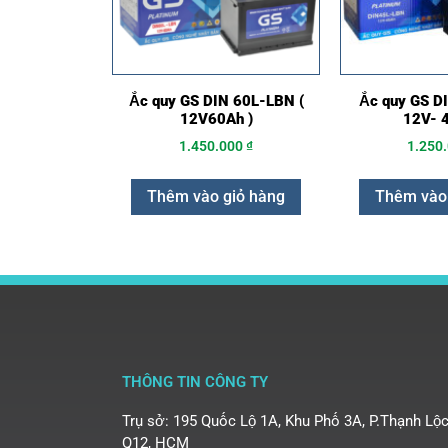
Ắc quy GS DIN 60L-LBN (
Ắc quy GS D
12V60Ah )
12V- 4
1.450.000
₫
1.250
Thêm vào giỏ hàng
Thêm vào
THÔNG TIN CÔNG TY
Trụ sở: 195 Quốc Lộ 1A, Khu Phố 3A, P.Thạnh Lộc
Q12, HCM