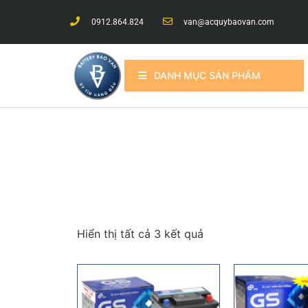
0912.864.824
van@acquybaovan.com
DANH MỤC SẢN PHẨM
Hiển thị tất cả 3 kết quả