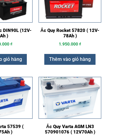
c DIN90L (12V-
Ắc Quy Rocket 57820 ( 12V-
Ah )
78Ah )
0.000
₫
1.950.000
₫
 giỏ hàng
Thêm vào giỏ hàng
rta 57539 (
Ắc Quy Varta AGM LN3
5Ah )
570901076 ( 12V70Ah )