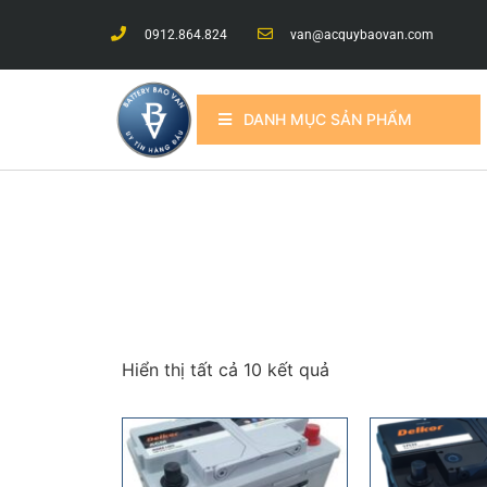
0912.864.824
van@acquybaovan.com
DANH MỤC SẢN PHẨM
Hiển thị tất cả 10 kết quả