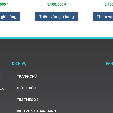
.000
₫
5.100.000
₫
2.10
 giỏ hàng
Thêm vào giỏ hàng
Thêm vào
DỊCH VỤ
FA
,
TRANG CHỦ
Lộc
GIỚI THIỆU
TÌM THEO XE
DỊCH VỤ SAU BÁN HÀNG