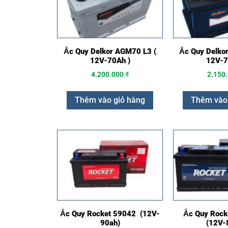
Ắc Quy Delkor AGM70 L3 (
Ắc Quy Delkor
12V-70Ah )
12V-7
4.200.000
₫
2.150
Thêm vào giỏ hàng
Thêm vào
Ắc Quy Rocket 59042 (12V-
Ắc Quy Roc
90ah)
(12V-