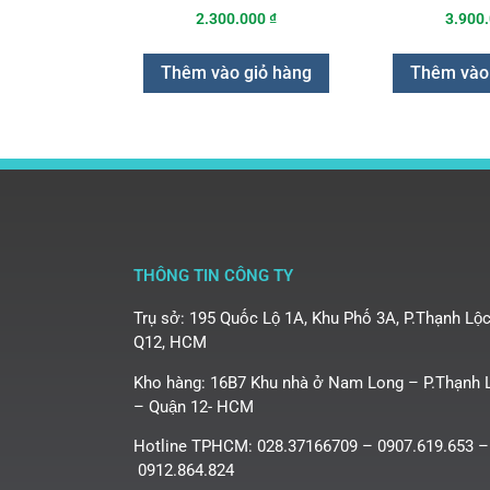
2.300.000
₫
3.900
Thêm vào giỏ hàng
Thêm vào
THÔNG TIN CÔNG TY
Trụ sở: 195 Quốc Lộ 1A, Khu Phố 3A, P.Thạnh Lộc
Q12, HCM
Kho hàng: 16B7 Khu nhà ở Nam Long – P.Thạnh 
– Quận 12- HCM
Hotline TPHCM: 028.37166709 – 0907.619.653 –
0912.864.824