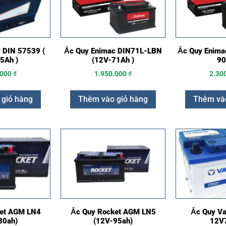
 DIN 57539 (
Ắc Quy Enimac DIN71L-LBN
Ắc Quy Enima
5Ah )
(12V-71Ah )
90
.000
₫
1.950.000
₫
2.30
 giỏ hàng
Thêm vào giỏ hàng
Thêm vào
ket AGM LN4
Ắc Quy Rocket AGM LN5
Ắc Quy Va
80ah)
(12V-95ah)
12V7