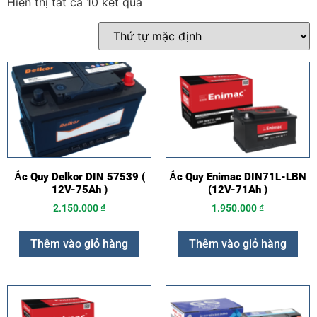
Hiển thị tất cả 10 kết quả
Ắc Quy Delkor DIN 57539 (
Ắc Quy Enimac DIN71L-LBN
12V-75Ah )
(12V-71Ah )
2.150.000
₫
1.950.000
₫
Thêm vào giỏ hàng
Thêm vào giỏ hàng