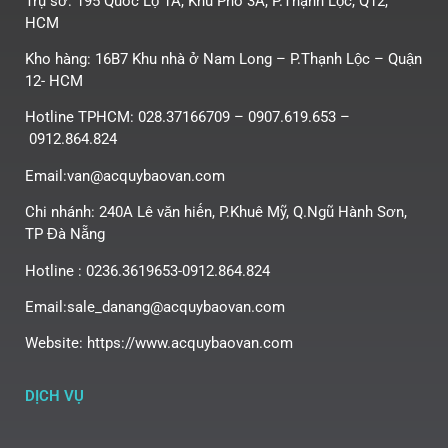
Trụ sở: 195 Quốc Lộ 1A, Khu Phố 3A, P.Thạnh Lộc, Q12,
HCM
Kho hàng: 16B7 Khu nhà ở Nam Long – P.Thạnh Lộc – Quận
12- HCM
Hotline TPHCM: 028.37166709 – 0907.619.653 –
0912.864.824
Email:van@acquybaovan.com
Chi nhánh: 240A Lê văn hiến, P.Khuê Mỹ, Q.Ngũ Hành Sơn,
TP Đà Nẵng
Hotline : 0236.3619653-0912.864.824
Email:sale_danang@acquybaovan.com
Website: https://www.acquybaovan.com
DỊCH VỤ