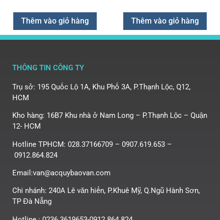
Thêm vào giỏ hàng
Thêm vào giỏ hàng
THÔNG TIN CÔNG TY
Trụ sở: 195 Quốc Lộ 1A, Khu Phố 3A, P.Thạnh Lộc, Q12,
HCM
Kho hàng: 16B7 Khu nhà ở Nam Long – P.Thạnh Lộc – Quận
12- HCM
Hotline TPHCM: 028.37166709 – 0907.619.653 –
0912.864.824
Email:van@acquybaovan.com
Chi nhánh: 240A Lê văn hiến, P.Khuê Mỹ, Q.Ngũ Hành Sơn,
TP Đà Nẵng
Hotline : 0236.3619653-0912.864.824