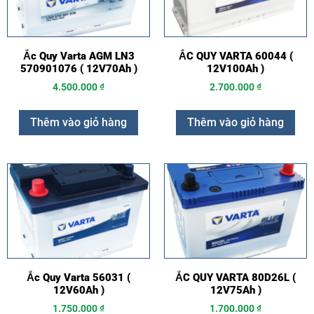
Ắc Quy Varta AGM LN3
ẮC QUY VARTA 60044 (
570901076 ( 12V70Ah )
12V100Ah )
4.500.000
₫
2.700.000
₫
Thêm vào giỏ hàng
Thêm vào giỏ hàng
Ắc Quy Varta 56031 (
ẮC QUY VARTA 80D26L (
12V60Ah )
12V75Ah )
1.750.000
₫
1.700.000
₫