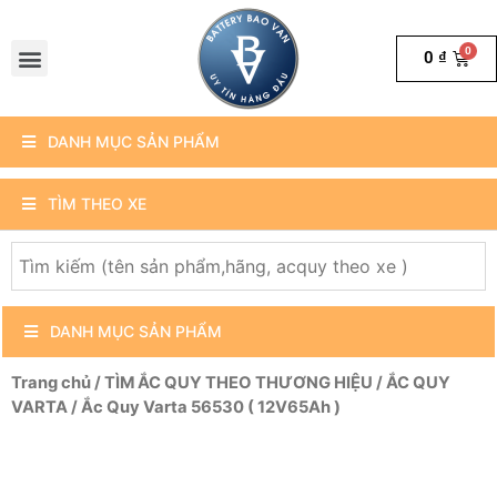
0
₫
DANH MỤC SẢN PHẨM
TÌM THEO XE
DANH MỤC SẢN PHẨM
Trang chủ
/
TÌM ẮC QUY THEO THƯƠNG HIỆU
/
ẮC QUY
VARTA
/ Ắc Quy Varta 56530 ( 12V65Ah )