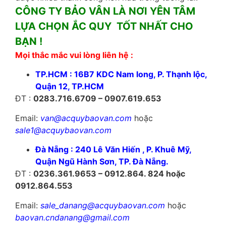
CÔNG TY BẢO VÂN LÀ NƠI YÊN TÂM
LỰA CHỌN ẮC QUY TỐT NHẤT CHO
BẠN !
Mọi thắc mắc vui lòng liên hệ :
TP.HCM : 16B7 KDC Nam long, P. Thạnh lộc,
Quận 12, TP.HCM
ĐT :
0283.716.6709 – 0907.619.653
Email:
van@acquybaovan.com
hoặc
sale1@acquybaovan.com
Đà Nẵng : 240 Lê Văn Hiến , P. Khuê Mỹ,
Quận Ngũ Hành Sơn, TP. Đà Nẵng.
ĐT :
0236.361.9653 – 0912.864. 824 hoặc
0912.864.553
Email:
sale_danang@acquybaovan.com
hoặc
baovan.cndanang@gmail.com