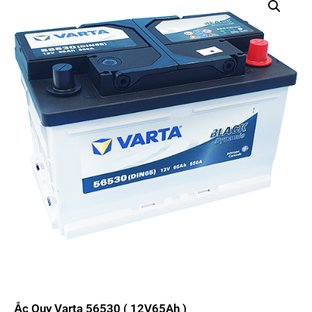
Ắc Quy Varta 56530 ( 12V65Ah )