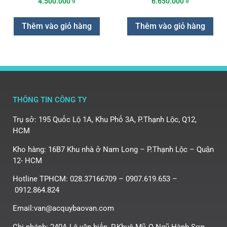
4.500.000
₫
6.650.000
₫
Thêm vào giỏ hàng
Thêm vào giỏ hàng
THÔNG TIN CÔNG TY
Trụ sở: 195 Quốc Lộ 1A, Khu Phố 3A, P.Thạnh Lộc, Q12,
HCM
Kho hàng: 16B7 Khu nhà ở Nam Long – P.Thạnh Lộc – Quận
12- HCM
Hotline TPHCM: 028.37166709 – 0907.619.653 –
0912.864.824
Email:van@acquybaovan.com
Chi nhánh: 240A Lê văn hiến, P.Khuê Mỹ, Q.Ngũ Hành Sơn,