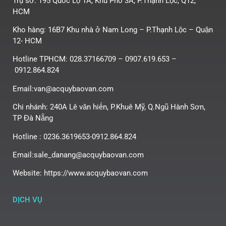
Trụ sở: 195 Quốc Lộ 1A, Khu Phố 3A, P.Thạnh Lộc, Q12,
HCM
Kho hàng: 16B7 Khu nhà ở Nam Long – P.Thạnh Lộc – Quận
12- HCM
Hotline TPHCM: 028.37166709 – 0907.619.653 –
0912.864.824
Email:van@acquybaovan.com
Chi nhánh: 240A Lê văn hiến, P.Khuê Mỹ, Q.Ngũ Hành Sơn,
TP Đà Nẵng
Hotline : 0236.3619653-0912.864.824
Email:sale_danang@acquybaovan.com
Website: https://www.acquybaovan.com
DỊCH VỤ