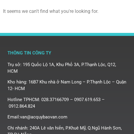
It seems we can't find what you're looking for.
THÔNG TIN CÔNG TY
Trụ sở: 195 Quốc Lộ 1A, Khu Phố 3A, P.Thạnh Lộc, Q12,
HCM
Kho hàng: 16B7 Khu nhà ở Nam Long – P.Thạnh Lộc – Quận
12- HCM
Hotline TPHCM: 028.37166709 – 0907.619.653 –
0912.864.824
Email:van@acquybaovan.com
Chi nhánh: 240A Lê văn hiến, P.Khuê Mỹ, Q.Ngũ Hành Sơn,