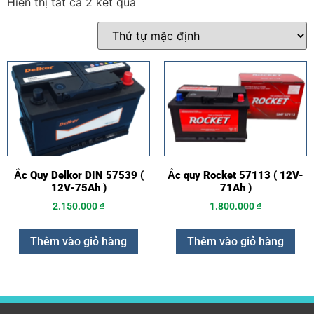
Hiển thị tất cả 2 kết quả
Ắc Quy Delkor DIN 57539 (
Ắc quy Rocket 57113 ( 12V-
12V-75Ah )
71Ah )
2.150.000
₫
1.800.000
₫
Thêm vào giỏ hàng
Thêm vào giỏ hàng