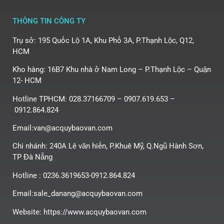
THÔNG TIN CÔNG TY
Trụ sở: 195 Quốc Lộ 1A, Khu Phố 3A, P.Thạnh Lộc, Q12,
HCM
Kho hàng: 16B7 Khu nhà ở Nam Long – P.Thạnh Lộc – Quận
12- HCM
Hotline TPHCM: 028.37166709 – 0907.619.653 –
0912.864.824
Email:van@acquybaovan.com
Chi nhánh: 240A Lê văn hiến, P.Khuê Mỹ, Q.Ngũ Hành Sơn,
TP Đà Nẵng
Hotline : 0236.3619653-0912.864.824
Email:sale_danang@acquybaovan.com
Website: https://www.acquybaovan.com