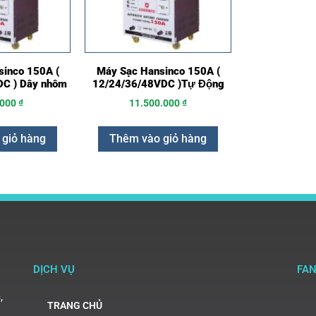
inco 150A (
Máy Sạc Hansinco 150A (
C ) Dây nhôm
12/24/36/48VDC )Tự Động
.000
₫
11.500.000
₫
 giỏ hàng
Thêm vào giỏ hàng
DỊCH VỤ
FA
,
TRANG CHỦ