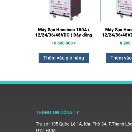
Máy Sạc Hansinco 150A (
Máy Sạc Hans
12/24/36/48VDC ) Dây đồng
12/24/36/48VD
10.600.000
₫
8.200
Thêm vào giỏ hàng
Thêm vào
THÔNG TIN CÔNG TY
Trụ sở: 195 Quốc Lộ 1A, Khu Phố 3A, P.Thạnh Lộc
Q12, HCM