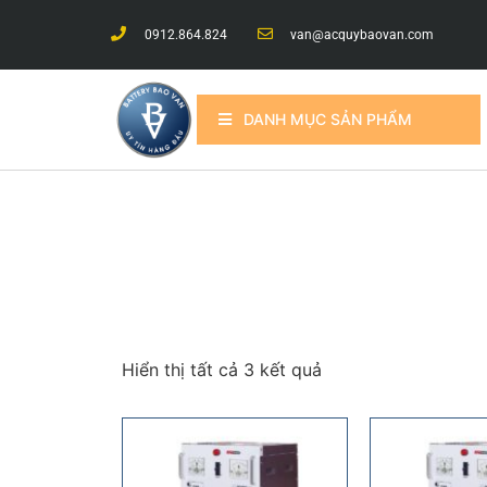
0912.864.824
van@acquybaovan.com
DANH MỤC SẢN PHẨM
Hiển thị tất cả 3 kết quả