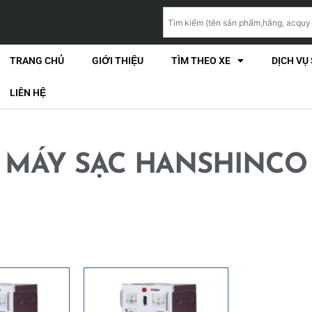
TRANG CHỦ
GIỚI THIỆU
TÌM THEO XE
DỊCH VỤ
LIÊN HỆ
MÁY SẠC HANSHINCO