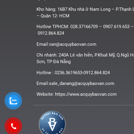
Kho hàng: 16B7 Khu nhà ở Nam Long – P.Thạnh 
– Quận 12- HCM
Hotline TPHCM: 028.37166709 – 0907.619.653 –
0912.864.824
Email:van@acquybaovan.com
Chi nhánh: 240A Lê văn hiến, P.Khuê Mỹ, Q.Ngũ 
Sơn, TP Đà Nẵng
Hotline : 0236.3619653-0912.864.824
Email:sale_danang@acquybaovan.com
Website: https://www.acquybaovan.com