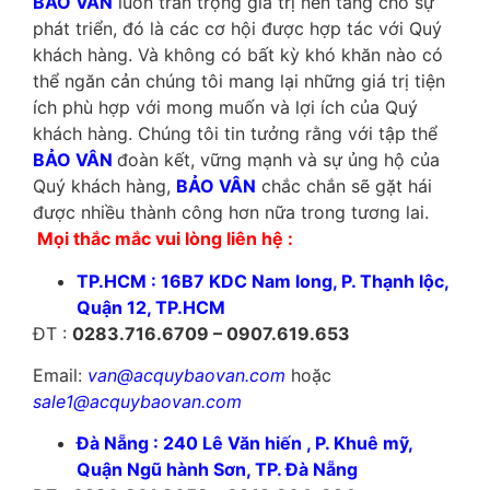
BẢO VÂN
luôn trân trọng giá trị nền tảng cho sự
phát triển, đó là các cơ hội được hợp tác với Quý
khách hàng. Và không có bất kỳ khó khăn nào có
thể ngăn cản chúng tôi mang lại những giá trị tiện
ích phù hợp với mong muốn và lợi ích của Quý
khách hàng. Chúng tôi tin tưởng rằng với tập thể
BẢO VÂN
đoàn kết, vững mạnh và sự ủng hộ của
Quý khách hàng,
BẢO VÂN
chắc chắn sẽ gặt hái
được nhiều thành công hơn nữa trong tương lai.
Mọi thắc mắc vui lòng liên hệ :
TP.HCM : 16B7 KDC Nam long, P. Thạnh lộc,
Quận 12, TP.HCM
ĐT :
0283.716.6709 – 0907.619.653
Email:
van@acquybaovan.com
hoặc
sale1@acquybaovan.com
Đà Nẵng : 240 Lê Văn hiến , P. Khuê mỹ,
Quận Ngũ hành Sơn, TP. Đà Nẵng