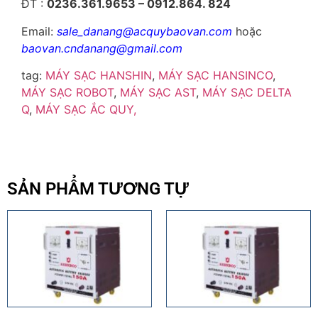
ĐT :
0236.361.9653 – 0912.864. 824
Email:
sale_danang@acquybaovan.com
hoặc
baovan.cndanang@gmail.com
tag:
MÁY SẠC HANSHIN
,
MÁY SẠC HANSINCO
,
MÁY SẠC ROBOT
,
MÁY SẠC AST
,
MÁY SẠC DELTA
Q
,
MÁY SẠC ẮC QUY,
SẢN PHẨM TƯƠNG TỰ