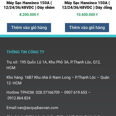
Máy Sạc Hansinco 150A (
Máy Sạc Hansinco 150A (
12/24/36/48VDC ) Dây nhôm
12/24/36/48VDC ) Dây đồng
8.200.000
₫
10.600.000
₫
Thêm vào giỏ hàng
Thêm vào giỏ hàng
THÔNG TIN CÔNG TY
Trụ sở: 195 Quốc Lộ 1A, Khu Phố 3A, P.Thạnh Lộc, Q12,
HCM
Kho hàng: 16B7 Khu nhà ở Nam Long – P.Thạnh Lộc – Quận
12- HCM
Hotline TPHCM: 028.37166709 – 0907.619.653 –
0912.864.824
Email:van@acquybaovan.com