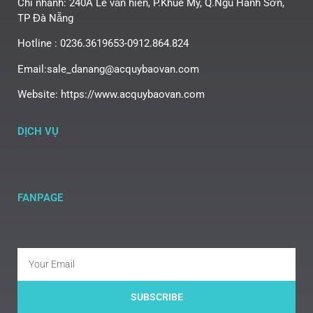
Chi nhánh: 240A Lê văn hiến, P.Khuê Mỹ, Q.Ngũ Hành Sơn,
TP Đà Nẵng
Hotline : 0236.3619653-0912.864.824
Email:sale_danang@acquybaovan.com
Website: https://www.acquybaovan.com
DỊCH VỤ
FANPAGE
SUBSCRIBE