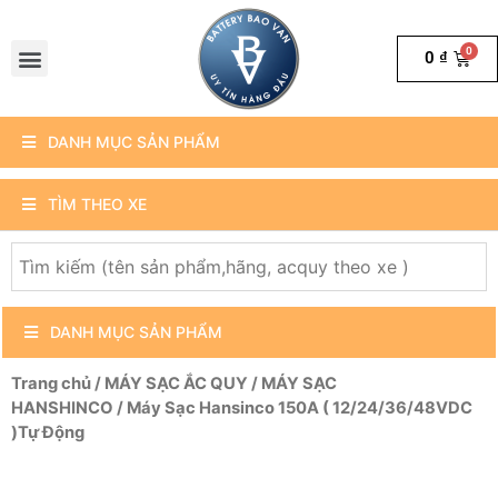
0
₫
DANH MỤC SẢN PHẨM
TÌM THEO XE
DANH MỤC SẢN PHẨM
Trang chủ
/
MÁY SẠC ẮC QUY
/
MÁY SẠC
HANSHINCO
/ Máy Sạc Hansinco 150A ( 12/24/36/48VDC
)Tự Động