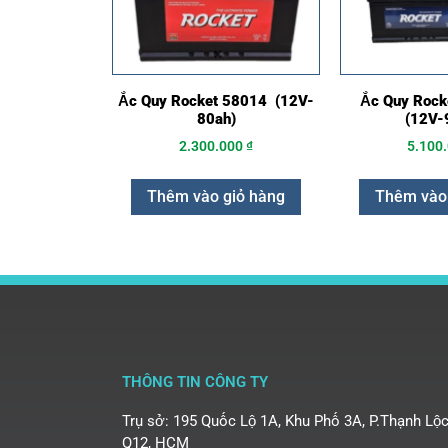
Ắc Quy Rocket 58014 (12V-
Ắc Quy Roc
80ah)
(12V-
2.300.000
₫
5.100
Thêm vào giỏ hàng
Thêm vào
THÔNG TIN CÔNG TY
Trụ sở: 195 Quốc Lộ 1A, Khu Phố 3A, P.Thạnh Lộc
Q12, HCM