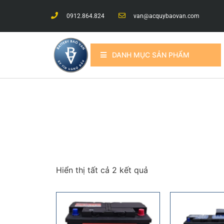
0912.864.824
van@acquybaovan.com
DANH MỤC SẢN PHẨM
Hiển thị tất cả 2 kết quả