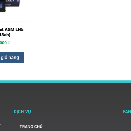
ket AGM LN5
95ah)
.000
₫
 giỏ hàng
DỊCH VỤ
FA
,
TRANG CHỦ