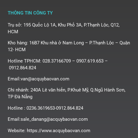
THÔNG TIN CÔNG TY
Trụ sở: 195 Quốc Lộ 1A, Khu Phố 3A, P.Thạnh Lộc, Q12,
HCM
Kho hàng: 16B7 Khu nhà ở Nam Long – P.Thạnh Lộc – Quận
12- HCM
Hotline TPHCM: 028.37166709 – 0907.619.653 –
0912.864.824
Email:van@acquybaovan.com
Chi nhánh: 240A Lê văn hiến, P.Khuê Mỹ, Q.Ngũ Hành Sơn,
TP Đà Nẵng
Hotline : 0236.3619653-0912.864.824
Email:sale_danang@acquybaovan.com
Website: https://www.acquybaovan.com