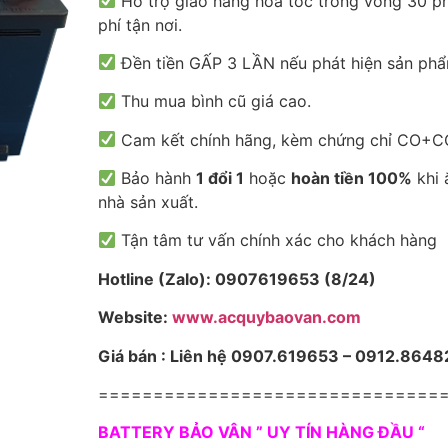
Hỗ trợ giao hàng hỏa tốc trong vòng 30 ph
phí tận nơi.
Đền tiền GẤP 3 LẦN nếu phát hiện sản phẩ
Thu mua bình cũ giá cao.
Cam kết chính hãng, kèm chứng chỉ CO+CQ
Bảo hành
1 đổi 1
hoặc
hoàn tiền 100%
khi 
nhà sản xuất.
Tận tâm tư vấn chính xác cho khách hàng
Hotline (Zalo): 0907619653 (8/24)
Website:
www.acquybaovan.com
Giá bán : Liên hệ 0907.619653 – 0912.8648
===============================
BATTERY BẢO VÂN ” UY TÍN HÀNG ĐẦU “