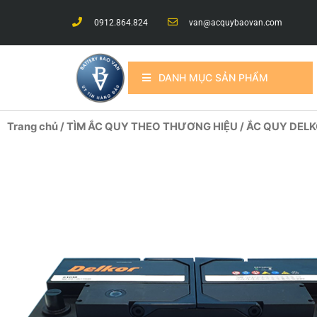
0912.864.824
van@acquybaovan.com
DANH MỤC SẢN PHẨM
Trang chủ
/
TÌM ẮC QUY THEO THƯƠNG HIỆU
/
ẮC QUY DEL