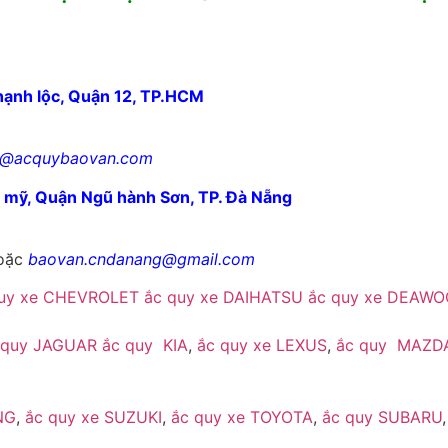
hạnh lộc, Quận 12, TP.HCM
1@acquybaovan.com
ê mỹ, Quận Ngũ hành Sơn, TP. Đà Nẵng
oặc
baovan.cndanang@gmail.com
quy xe CHEVROLET
ắc quy xe DAIHATSU
ắc quy xe DEAWO
 quy JAGUAR
ắc quy KIA
,
ắc quy xe LEXUS
,
ắc quy MAZD
NG
,
ắc quy xe SUZUKI
,
ắc quy xe TOYOTA
,
ắc quy SUBARU