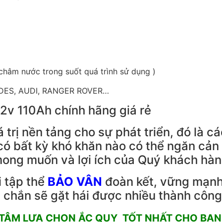
châm nước trong suốt quá trình sử dụng )
EDES, AUDI, RANGER ROVER…
á trị nền tảng cho sự phát triển, đó là c
ó bất kỳ khó khăn nào có thể ngăn cản
i mong muốn và lợi ích của Quý khách hàn
i tập thể
BẢO VÂN
đoàn kết, vững mạnh
 chắn sẽ gặt hái được nhiều thành công 
 TÂM LỰA CHỌN ẮC QUY TỐT NHẤT CHO BẠN 