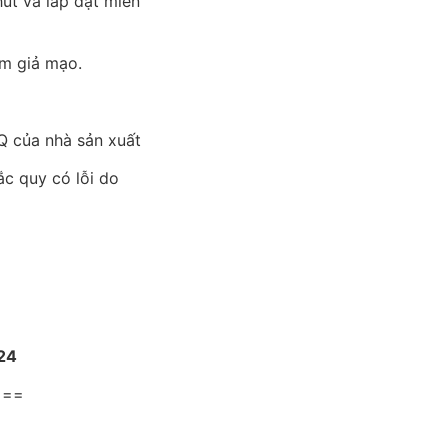
út và lắp đặt miễn
m giả mạo.
 của nhà sản xuất
ắc quy có lỗi do
24
===