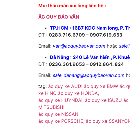
Mọi thắc mắc vui lòng liên hệ :
ẮC QUY BẢO VÂN
TP.HCM : 16B7 KDC Nam long, P. T
ĐT :
0283.716.6709 – 0907.619.653
Email:
van@acquybaovan.com
hoặc
sale
Đà Nẵng : 240 Lê Văn hiến , P. Khu
ĐT :
0236.361.9653 – 0912.864. 824
Email:
sale_danang@acquybaovan.com
h
tag:
ắc quy xe AUDI
ắc quy xe BMW
ắc 
xe HINO
ắc quy xe HONDA
,
ắc quy xe HUYNDAI
,
ắc quy xe ISUZU
ắc
MITSUBISHI
,
ắc quy xe NISSAN
,
ắc quy xe PORSCHE
,
ắc quy xe SSANYO