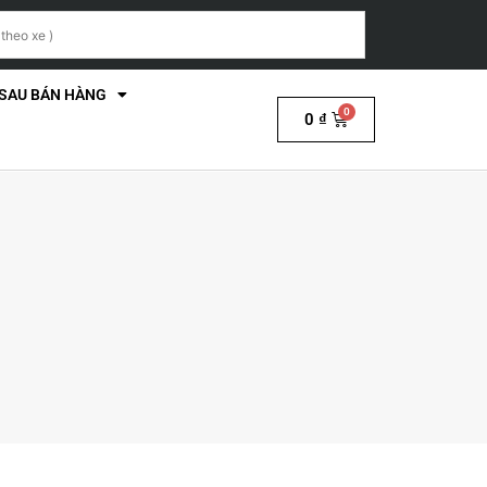
 SAU BÁN HÀNG
0
₫