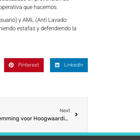
n operativa que hacemos.
Usuario) y AML (Anti Lavado
iniendo estafas y defendiendo la
Pinterest
LinkedIn
Next
Spinsino Casino – Uw Bestemming voor Hoogwaardige Online Gaming