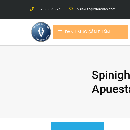
0912.864.824
van@acquybaovan.com
DANH MỤC SẢN PHẨM
Spinigh
Apuesta