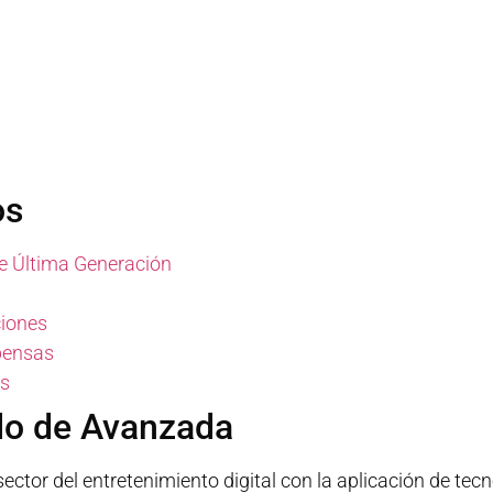
os
de Última Generación
ciones
pensas
es
llo de Avanzada
ector del entretenimiento digital con la aplicación de t