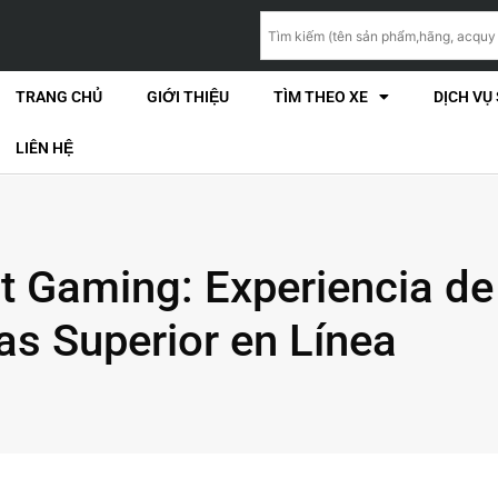
TRANG CHỦ
GIỚI THIỆU
TÌM THEO XE
DỊCH VỤ
LIÊN HỆ
t Gaming: Experiencia de
s Superior en Línea