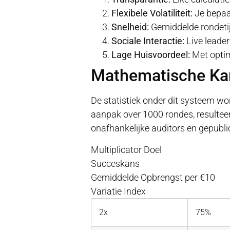
Flexibele Volatiliteit:
Je bepaal
Snelheid:
Gemiddelde rondetij
Sociale Interactie:
Live leade
Lage Huisvoordeel:
Met optim
Mathematische Ka
De statistiek onder dit systeem wo
aanpak over 1000 rondes, resulteert
onafhankelijke auditors en gepubli
Multiplicator Doel
Succeskans
Gemiddelde Opbrengst per €10
Variatie Index
2x
75%