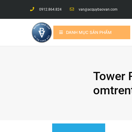
0912.864.824
van@acquybaovan.com
DANH MỤC SẢN PHẨM
Tower 
omtrent