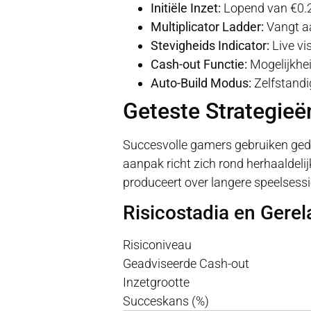
Initiële Inzet:
Lopend van €0.2
Multiplicator Ladder:
Vangt aa
Stevigheids Indicator:
Live vi
Cash-out Functie:
Mogelijkheid
Auto-Build Modus:
Zelfstandi
Geteste Strategie
Succesvolle gamers gebruiken gedi
aanpak richt zich rond herhaaldelij
produceert over langere speelsessi
Risicostadia en Gere
Risiconiveau
Geadviseerde Cash-out
Inzetgrootte
Succeskans (%)