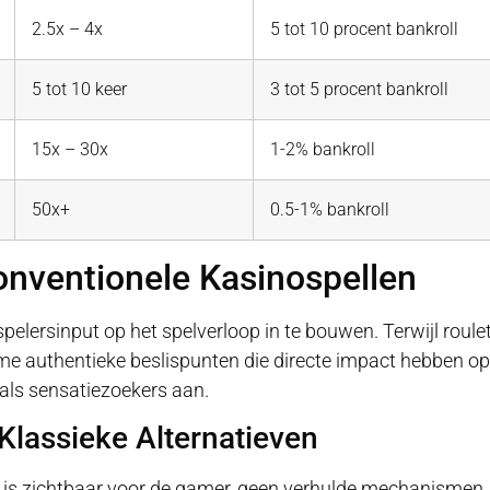
2.5x – 4x
5 tot 10 procent bankroll
5 tot 10 keer
3 tot 5 procent bankroll
15x – 30x
1-2% bankroll
50x+
0.5-1% bankroll
onventionele Kasinospellen
pelersinput op het spelverloop in te bouwen. Terwijl roul
me authentieke beslispunten die directe impact hebben o
 als sensatiezoekers aan.
Klassieke Alternatieven
e is zichtbaar voor de gamer, geen verhulde mechanismen