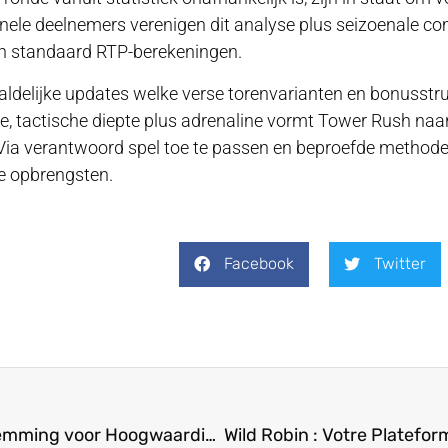
ele deelnemers verenigen dit analyse plus seizoenale co
n standaard RTP-berekeningen.
aaldelijke updates welke verse torenvarianten en bonusstr
ie, tactische diepte plus adrenaline vormt Tower Rush naa
. Via verantwoord spel toe te passen en beproefde methoden
e opbrengsten.
Facebook
Twitter
Spinsino Casino – Uw Bestemming voor Hoogwaardige Online Gaming