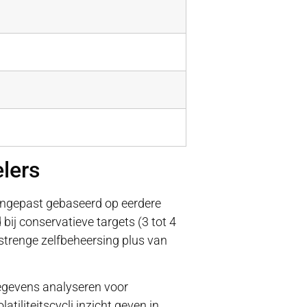
lers
angepast gebaseerd op eerdere
bij conservatieve targets (3 tot 4
strenge zelfbeheersing plus van
gegevens analyseren voor
atiliteitscycli inzicht geven in