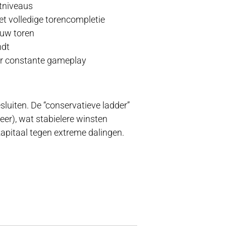
tniveaus
t volledige torencompletie
 uw toren
ndt
or constante gameplay
luiten. De “conservatieve ladder”
keer), wat stabielere winsten
kapitaal tegen extreme dalingen.