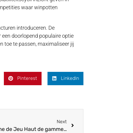
mpetities waar winpotten
ucturen introduceren. De
r een doorlopend populaire optie
 toe te passen, maximaliseer jij
Pinterest
LinkedIn
Next
Wild Robin : Votre Plateforme de Jeu Haut de gamme en Ligne sécurisé