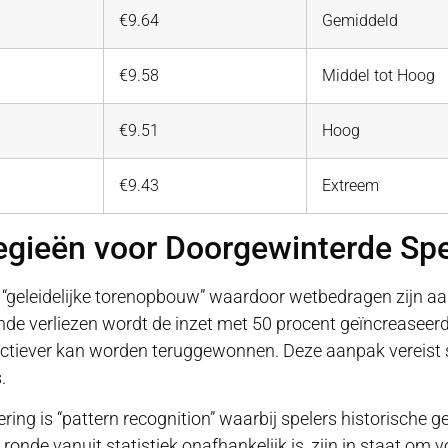
€9.64
Gemiddeld
€9.58
Middel tot Hoog
€9.51
Hoog
€9.43
Extreem
egieën voor Doorgewinterde Spe
 “geleidelijke torenopbouw” waardoor wetbedragen zijn a
nde verliezen wordt de inzet met 50 procent geïncreaseerd 
fectiever kan worden teruggewonnen. Deze aanpak vereist 
.
ng is “pattern recognition” waarbij spelers historische 
ronde vanuit statistiek onafhankelijk is, zijn in staat om vol