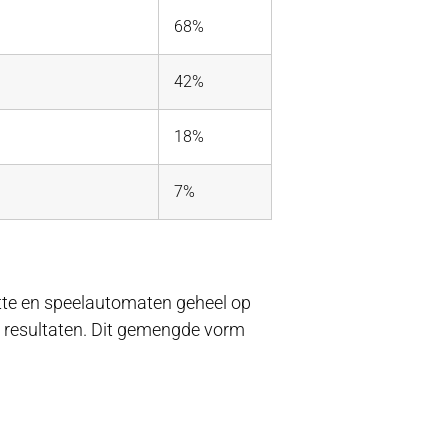
68%
42%
18%
7%
ette en speelautomaten geheel op
p resultaten. Dit gemengde vorm