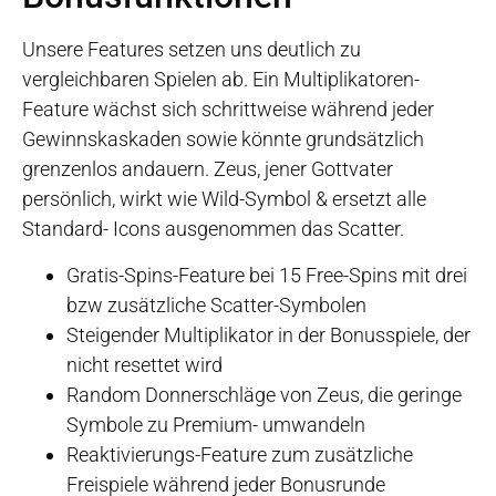
Unsere Features setzen uns deutlich zu
vergleichbaren Spielen ab. Ein Multiplikatoren-
Feature wächst sich schrittweise während jeder
Gewinnskaskaden sowie könnte grundsätzlich
grenzenlos andauern. Zeus, jener Gottvater
persönlich, wirkt wie Wild-Symbol & ersetzt alle
Standard- Icons ausgenommen das Scatter.
Gratis-Spins-Feature bei 15 Free-Spins mit drei
bzw zusätzliche Scatter-Symbolen
Steigender Multiplikator in der Bonusspiele, der
nicht resettet wird
Random Donnerschläge von Zeus, die geringe
Symbole zu Premium- umwandeln
Reaktivierungs-Feature zum zusätzliche
Freispiele während jeder Bonusrunde