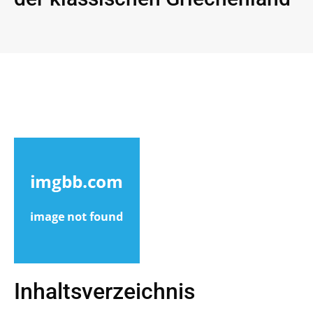
Inhaltsverzeichnis