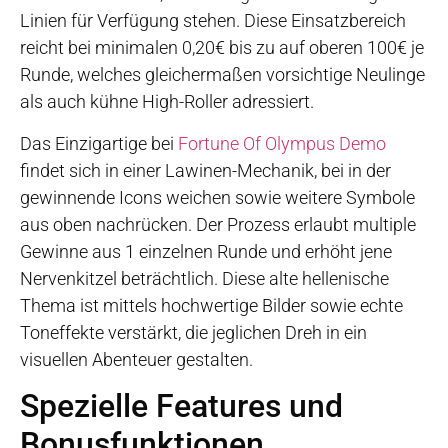
Linien für Verfügung stehen. Diese Einsatzbereich
reicht bei minimalen 0,20€ bis zu auf oberen 100€ je
Runde, welches gleichermaßen vorsichtige Neulinge
als auch kühne High-Roller adressiert.
Das Einzigartige bei
Fortune Of Olympus Demo
findet sich in einer Lawinen-Mechanik, bei in der
gewinnende Icons weichen sowie weitere Symbole
aus oben nachrücken. Der Prozess erlaubt multiple
Gewinne aus 1 einzelnen Runde und erhöht jene
Nervenkitzel beträchtlich. Diese alte hellenische
Thema ist mittels hochwertige Bilder sowie echte
Toneffekte verstärkt, die jeglichen Dreh in ein
visuellen Abenteuer gestalten.
Spezielle Features und
Bonusfunktionen