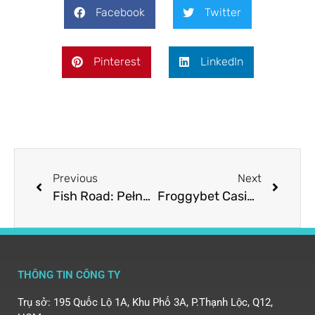
Facebook
Twitter
Pinterest
LinkedIn
Previous
Next
Fish Road: Pełny Guide po Naszej Produkcji Arcade w Kasynie Online
Froggybet Casino: Dein persönliches Heim für erstklassige Casino-Unterhaltung
THÔNG TIN CÔNG TY
Trụ sở: 195 Quốc Lộ 1A, Khu Phố 3A, P.Thạnh Lộc, Q12,