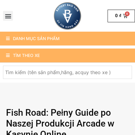
0
₫
DANH MỤC SẢN PHẨM
TÌM THEO XE
Fish Road: Pełny Guide po
Naszej Produkcji Arcade w
Kasynie Online