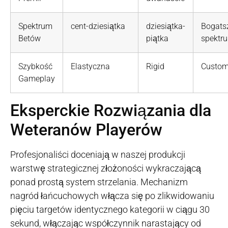
Spektrum
cent-dziesiątka
dziesiątka-
Bogats
Betów
piątka
spektr
Szybkość
Elastyczna
Rigid
Custom
Gameplay
Eksperckie Rozwiązania dla
Weteranów Playerów
Profesjonaliści doceniają w naszej produkcji
warstwę strategicznej złożoności wykraczającą
ponad prostą system strzelania. Mechanizm
nagród łańcuchowych włącza się po zlikwidowaniu
pięciu targetów identycznego kategorii w ciągu 30
sekund, włączając współczynnik narastający od