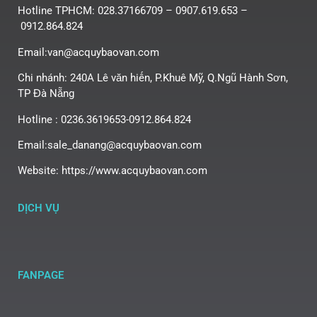
Hotline TPHCM: 028.37166709 – 0907.619.653 –
0912.864.824
Email:van@acquybaovan.com
Chi nhánh: 240A Lê văn hiến, P.Khuê Mỹ, Q.Ngũ Hành Sơn,
TP Đà Nẵng
Hotline : 0236.3619653-0912.864.824
Email:sale_danang@acquybaovan.com
Website: https://www.acquybaovan.com
DỊCH VỤ
FANPAGE