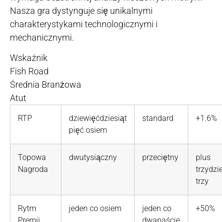
Nasza gra dystynguje się unikalnymi
charakterystykami technologicznymi i
mechanicznymi.
Wskaźnik
Fish Road
Średnia Branżowa
Atut
RTP
dziewięćdziesiąt
standard
+1.6%
pięć osiem
Topowa
dwutysiączny
przeciętny
plus
Nagroda
trzydzi
trzy
Rytm
jeden co osiem
jeden co
+50%
Premii
dwanaście