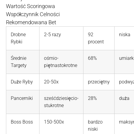
Wartość Scoringowa
Współczynnik Celności
Rekomendowana Bet
Drobne
2-5 razy
92
niska
Rybki
procent
Średnie
ośmio-
68%
umiar
Targety
piętnastokrotne
Duże Ryby
20-50x
przeciętny
podwy
Pancerniki
sześćdziesięcio-
28%
duża
stukrotne
Boss Boss
150-500x
bardzo
maksy
niski