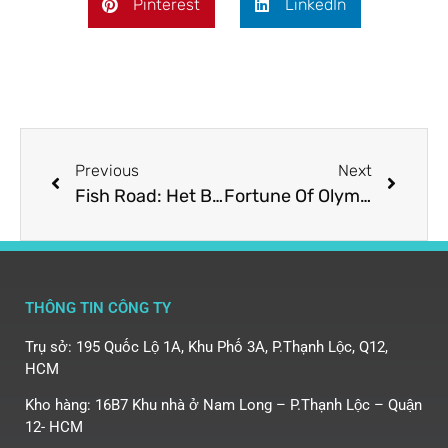
Pinterest
LinkedIn
Previous
Next
Fish Road: Het Beste Wegwijzer naar Onze Populaire Fishing Gok Game
Fortune Of Olympus: Ein göttliche Spielabenteuer aus der klassischen Griechenland
THÔNG TIN CÔNG TY
Trụ sở: 195 Quốc Lộ 1A, Khu Phố 3A, P.Thạnh Lộc, Q12,
HCM
Kho hàng: 16B7 Khu nhà ở Nam Long – P.Thạnh Lộc – Quận
12- HCM