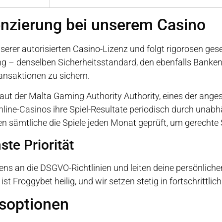
enzierung bei unserem Casino
serer autorisierten Casino-Lizenz und folgt rigorosen ges
g – denselben Sicherheitsstandard, den ebenfalls Banken
ansaktionen zu sichern.
Laut der Malta Gaming Authority Authority, eines der an
Online-Casinos ihre Spiel-Resultate periodisch durch unab
lgen sämtliche die Spiele jeden Monat geprüft, um gerecht
te Priorität
ns an die DSGVO-Richtlinien und leiten deine persönlich
ist Froggybet heilig, und wir setzen stetig in fortschrittli
gsoptionen