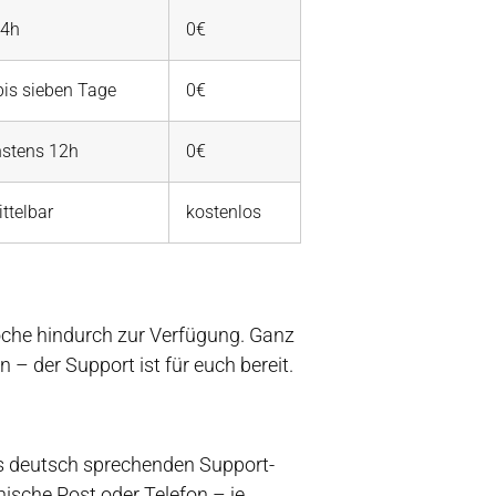
24h
0€
bis sieben Tage
0€
stens 12h
0€
ttelbar
kostenlos
oche hindurch zur Verfügung. Ganz
– der Support ist für euch bereit.
us deutsch sprechenden Support-
nische Post oder Telefon – je