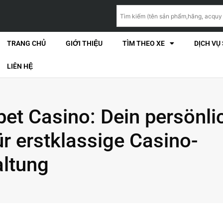
TRANG CHỦ
GIỚI THIỆU
TÌM THEO XE
DỊCH VỤ
LIÊN HỆ
et Casino: Dein persönli
r erstklassige Casino-
altung