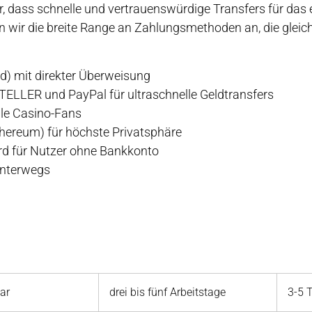
r, dass schnelle und vertrauenswürdige Transfers für das
ren wir die breite Range an Zahlungsmethoden an, die gle
rd) mit direkter Überweisung
NETELLER und PayPal für ultraschnelle Geldtransfers
lle Casino-Fans
hereum) für höchste Privatsphäre
rd für Nutzer ohne Bankkonto
unterwegs
ar
drei bis fünf Arbeitstage
3-5 