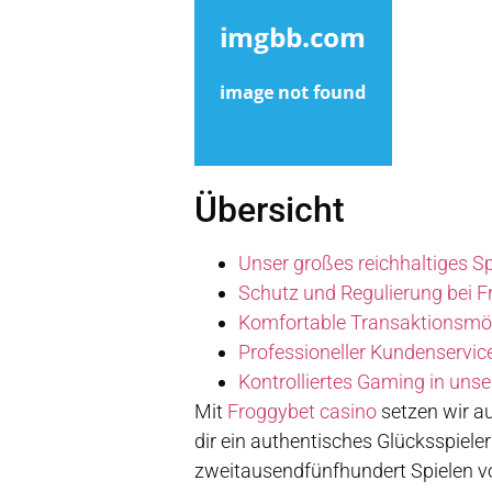
Übersicht
Unser großes reichhaltiges S
Schutz und Regulierung bei F
Komfortable Transaktionsmög
Professioneller Kundenservic
Kontrolliertes Gaming in uns
Mit
Froggybet casino
setzen wir au
dir ein authentisches Glücksspieler
zweitausendfünfhundert Spielen vo