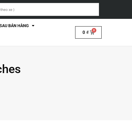
 SAU BÁN HÀNG
0
₫
ches