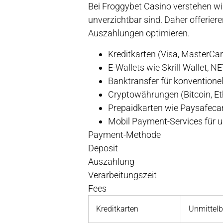
Bei Froggybet Casino verstehen wi
unverzichtbar sind. Daher offerie
Auszahlungen optimieren.
Kreditkarten (Visa, MasterCa
E-Wallets wie Skrill Wallet, 
Banktransfer für konventione
Cryptowährungen (Bitcoin, Et
Prepaidkarten wie Paysafeca
Mobil Payment-Services für 
Payment-Methode
Deposit
Auszahlung
Verarbeitungszeit
Fees
Kreditkarten
Unmittelb