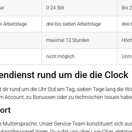
ar
0-24 Std
Bis 
ei Arbeitstage
drei bis sieben Arbeitstage
drei 
maximal 12 Stunden
Höch
nicht möglich
Unmi
dendienst rund um die die Clock
t dir rund um die Uhr Std am Tag, sieben Tage lang die W
em Account, zu Bonussen oder zu technischen Issues haben 
ort
re Muttersprache. Unser Service-Team konstituiert sich a
d professionell lösen. Du rufst uns über Live-Chat, elektro