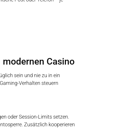
m modernen Casino
glich sein und nie zu in ein
r Gaming-Verhalten steuern
gen oder Session-Limits setzen.
ontosperre. Zusätzlich kooperieren