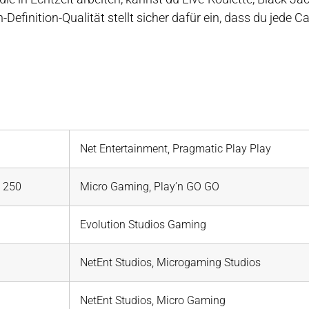
Definition-Qualität stellt sicher dafür ein, dass du jede 
Net Entertainment, Pragmatic Play Play
s 250
Micro Gaming, Play’n GO GO
Evolution Studios Gaming
NetEnt Studios, Microgaming Studios
NetEnt Studios, Micro Gaming