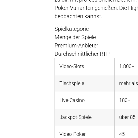
Poker-Varianten genießen. Die High-
beobachten kannst.
Spielkategorie
Menge der Spiele
Premium-Anbieter
Durchschnittlicher RTP
Video-Slots
1.800+
Tischspiele
mehr al
Live-Casino
180+
Jackpot-Spiele
über 85
Video-Poker
45+