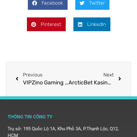
Facebook
Twitter
Pinterest
LinkedIn
Previous
Next
VIPZino Gaming Hub: Your Luxury Gateway to Elite Casino Entertainment
ArcticBet Kasino – Din egen ultimate veiledning til skandinavisk spilleglede
THÔNG TIN CÔNG TY
Trụ sở: 195 Quốc Lộ 1A, Khu Phố 3A, P.Thạnh Lộc, Q12,
HCM