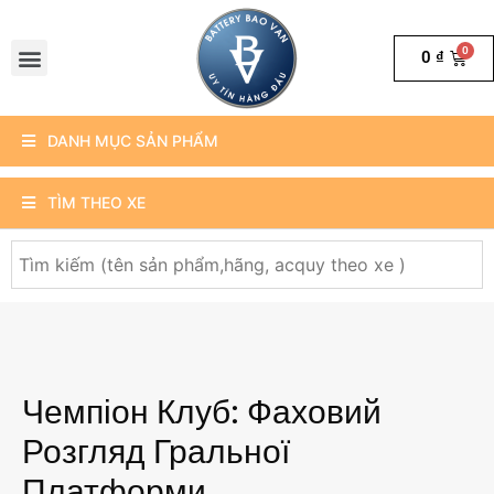
0
₫
DANH MỤC SẢN PHẨM
TÌM THEO XE
Чемпіон Клуб: Фаховий
Розгляд Гральної
Платформи