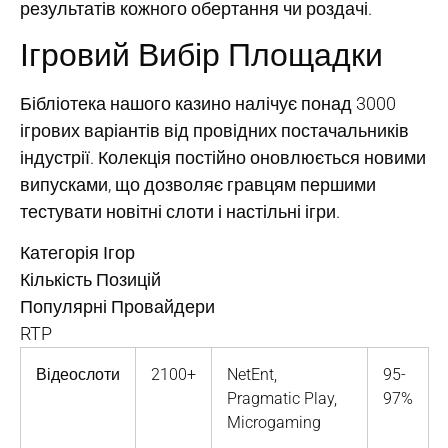
результатів кожного обертання чи роздачі.
Ігровий Вибір Площадки
Бібліотека нашого казино налічує понад 3000
ігрових варіантів від провідних постачальників
індустрії. Колекція постійно оновлюється новими
випусками, що дозволяє гравцям першими
тестувати новітні слоти і настільні ігри.
Категорія Ігор
Кількість Позицій
Популярні Провайдери
RTP
Відеослоти
2100+
NetEnt,
95-
Pragmatic Play,
97%
Microgaming