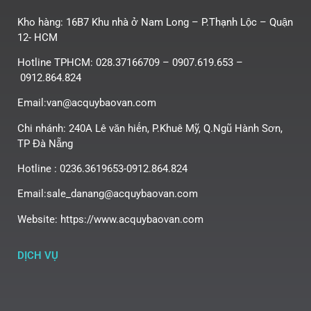
Kho hàng: 16B7 Khu nhà ở Nam Long – P.Thạnh Lộc – Quận
12- HCM
Hotline TPHCM: 028.37166709 – 0907.619.653 –
0912.864.824
Email:van@acquybaovan.com
Chi nhánh: 240A Lê văn hiến, P.Khuê Mỹ, Q.Ngũ Hành Sơn,
TP Đà Nẵng
Hotline : 0236.3619653-0912.864.824
Email:sale_danang@acquybaovan.com
Website: https://www.acquybaovan.com
DỊCH VỤ