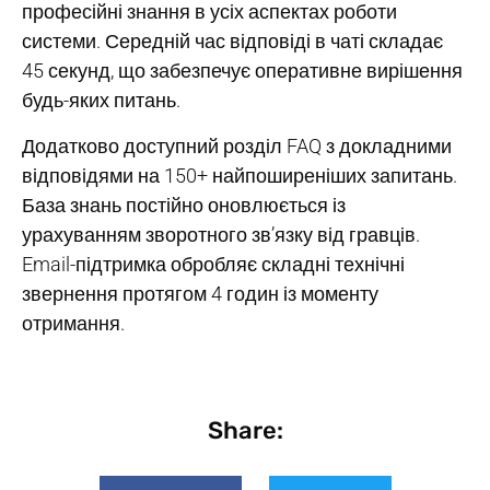
професійні знання в усіх аспектах роботи
системи. Середній час відповіді в чаті складає
45 секунд, що забезпечує оперативне вирішення
будь-яких питань.
Додатково доступний розділ FAQ з докладними
відповідями на 150+ найпоширеніших запитань.
База знань постійно оновлюється із
урахуванням зворотного зв’язку від гравців.
Email-підтримка обробляє складні технічні
звернення протягом 4 годин із моменту
отримання.
Share: