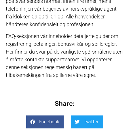
postsvar sendes normalt innen fire timer, mens
telefonlinjen vår betjenes av norskspråklige agent
fra klokken 09:00 til 01:00. Alle henvendelser
håndteres konfidensielt og profesjonelt.
FAQ-seksjonen vår inneholder detaljerte guider om
registrering, betalinger, bonusvilkår og spilleregler.
Her finner du svar på de vanligste spørsmålene uten
å måtte kontakte supportteamet. Vi oppdaterer
denne seksjonen regelmessig basert på
tilbakemeldingen fra spillerne våre egne.
Share:
Facebook
Twitter