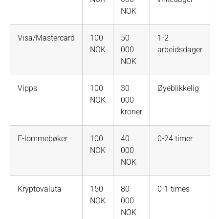
NOK
Visa/Mastercard
100
50
1-2
NOK
000
arbeidsdager
NOK
Vipps
100
30
Øyeblikkelig
NOK
000
kroner
E-lommebøker
100
40
0-24 timer
NOK
000
NOK
Kryptovaluta
150
80
0-1 times
NOK
000
NOK