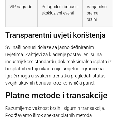
VIP nagrade
Prilagođeni bonusi i
Varijabilno
ekskluzivni eventi
prema
razini
Transparentni uvjeti korištenja
Svi naši bonusi dolaze sa jasno definiranim
uvjetima. Zahtjevi za klađenje postavljeni su na
industrijskom standardu, dok maksimalna isplata iz
besplatnih vrtnji nikada nije umjetno ograničena.
Igrači mogu u svakom trenutku pregledati status
svojih aktivnih bonusa kroz korisnički panel.
Platne metode i transakcije
Razumijemo važnost brzih i sigurnih transakcija.
Podržavamo širok spektar platnih metoda