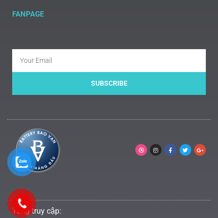
FANPAGE
SUBSCRIBE
Tổng truy cập: