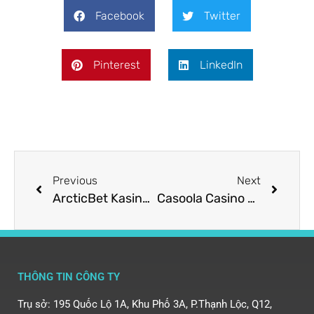
Facebook
Twitter
Pinterest
LinkedIn
Previous
Next
ArcticBet Kasino – Din egen ultimate veiledning til skandinavisk spilleglede
Casoola Casino – Din komplette håndbok til gaming-opplevelse og fordeler
THÔNG TIN CÔNG TY
Trụ sở: 195 Quốc Lộ 1A, Khu Phố 3A, P.Thạnh Lộc, Q12,