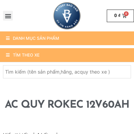
0
₫
DANH MỤC SẢN PHẨM
TÌM THEO XE
AC QUY ROKEC 12V60AH