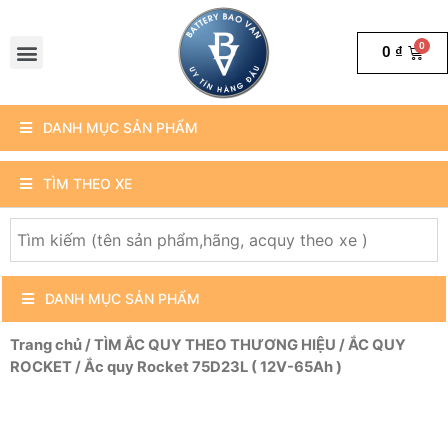
0
₫
DANH MỤC SẢN PHẨM
TÌM THEO XE
DANH MỤC SẢN PHẨM
Trang chủ
/
TÌM ẮC QUY THEO THƯƠNG HIỆU
/
ẮC QUY
ROCKET
/ Ắc quy Rocket 75D23L ( 12V-65Ah )