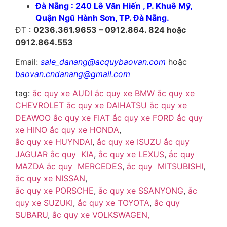
Đà Nẵng : 240 Lê Văn Hiến , P. Khuê Mỹ,
Quận Ngũ Hành Sơn, TP. Đà Nẵng.
ĐT :
0236.361.9653 – 0912.864. 824 hoặc
0912.864.553
Email:
sale_danang@acquybaovan.com
hoặc
baovan.cndanang@gmail.com
tag:
ắc quy xe AUDI
ắc quy xe BMW
ắc quy xe
CHEVROLET
ắc quy xe DAIHATSU
ắc quy xe
DEAWOO
ắc quy xe FIAT
ắc quy xe FORD
ắc quy
xe HINO
ắc quy xe HONDA
,
ắc quy xe HUYNDAI
,
ắc quy xe ISUZU
ắc quy
JAGUAR
ắc quy KIA
,
ắc quy xe LEXUS
,
ắc quy
MAZDA
ắc quy MERCEDES
,
ắc quy MITSUBISHI
,
ắc quy xe NISSAN
,
ắc quy xe PORSCHE
,
ắc quy xe SSANYONG
,
ắc
quy xe SUZUKI
,
ắc quy xe TOYOTA
,
ắc quy
SUBARU
,
ắc quy xe VOLKSWAGEN,