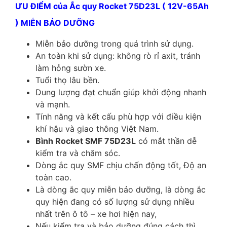
ƯU ĐIỂM của Ắc quy Rocket 75D23L ( 12V-65Ah
) MIỄN BẢO DƯỠNG
Miễn bảo dưỡng trong quá trình sử dụng.
An toàn khi sử dụng: không rò rỉ axit, tránh
làm hỏng sườn xe.
Tuổi thọ lâu bền.
Dung lượng đạt chuẩn giúp khởi động nhanh
và mạnh.
Tính năng và kết cấu phù hợp với điều kiện
khí hậu và giao thông Việt Nam.
Bình Rocket SMF 75D23L
có mắt thần dễ
kiểm tra và chăm sóc.
Dòng ắc quy SMF chịu chấn động tốt, Độ an
toàn cao.
Là dòng ắc quy miễn bảo dưỡng, là dòng ắc
quy hiện đang có số lượng sử dụng nhiều
nhất trên ô tô – xe hơi hiện nay,
Nếu kiểm tra và bảo dưỡng đúng cách thì