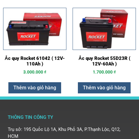
Ắc quy Rocket 61042 ( 12V-
Ắc quy Rocket 55D23R (
110Ah )
12V-60Ah )
3.000.000
₫
1.700.000
₫
Thêm vào giỏ hàng
Thêm vào giỏ hàng
THÔNG TIN CÔNG TY
Trụ sở: 195 Quốc Lộ 1A, Khu Phố 3A, P.Thạnh Lộc, Q12,
HCM