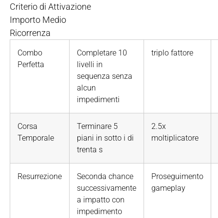
Criterio di Attivazione
Importo Medio
Ricorrenza
Combo
Completare 10
triplo fattore
Perfetta
livelli in
sequenza senza
alcun
impedimenti
Corsa
Terminare 5
2.5x
Temporale
piani in sotto i di
moltiplicatore
trenta s
Resurrezione
Seconda chance
Proseguimento
successivamente
gameplay
a impatto con
impedimento