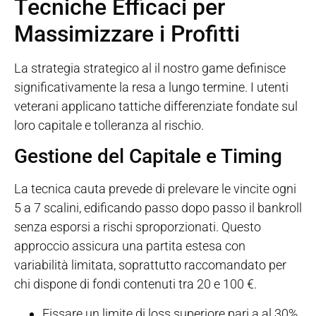
Tecniche Efficaci per
Massimizzare i Profitti
La strategia strategico al il nostro game definisce
significativamente la resa a lungo termine. I utenti
veterani applicano tattiche differenziate fondate sul
loro capitale e tolleranza al rischio.
Gestione del Capitale e Timing
La tecnica cauta prevede di prelevare le vincite ogni
5 a 7 scalini, edificando passo dopo passo il bankroll
senza esporsi a rischi sproporzionati. Questo
approccio assicura una partita estesa con
variabilità limitata, soprattutto raccomandato per
chi dispone di fondi contenuti tra 20 e 100 €.
Fissare un limite di loss superiore pari a al 30%