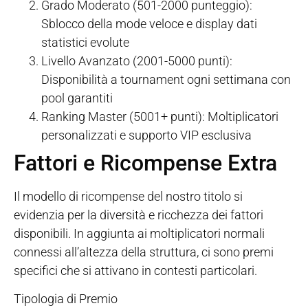
Grado Moderato (501-2000 punteggio):
Sblocco della mode veloce e display dati
statistici evolute
Livello Avanzato (2001-5000 punti):
Disponibilità a tournament ogni settimana con
pool garantiti
Ranking Master (5001+ punti): Moltiplicatori
personalizzati e supporto VIP esclusiva
Fattori e Ricompense Extra
Il modello di ricompense del nostro titolo si
evidenzia per la diversità e ricchezza dei fattori
disponibili. In aggiunta ai moltiplicatori normali
connessi all’altezza della struttura, ci sono premi
specifici che si attivano in contesti particolari.
Tipologia di Premio