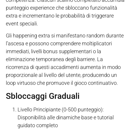
punteggio experience che sbloccano funzionalità
extra e incrementano le probabilità di triggerare
event speciali.
Gli happening extra si manifestano random durante
l’ascesa e possono comprendere moltiplicatori
immediati, livelli bonus supplementari o la
eliminazione temporanea degli barriere. La
ricorrenza di questi accadimenti aumenta in modo
proporzionale al livello del utente, producendo un
loop virtuoso che promuove il gioco continuativo.
Sbloccaggi Graduali
Livello Principiante (0-500 punteggio):
Disponibilità alle dinamiche base e tutorial
guidato completo