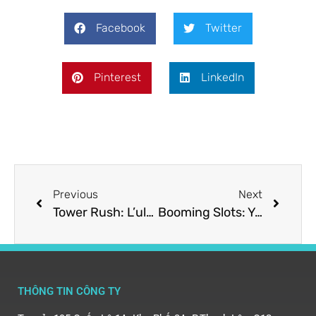
Facebook
Twitter
Pinterest
LinkedIn
Previous
Next
Tower Rush: L’ultime Tutoriel Complet du Game de Établissement qui Transforme le Secteur
Booming Slots: Your Portal to Top-tier Gaming Entertainment Superior Quality
THÔNG TIN CÔNG TY