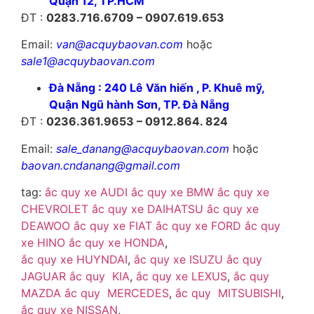
Quận 12, TP.HCM
ĐT :
0283.716.6709 – 0907.619.653
Email:
van@acquybaovan.com
hoặc
sale1@acquybaovan.com
Đà Nẵng : 240 Lê Văn hiến , P. Khuê mỹ,
Quận Ngũ hành Sơn, TP. Đà Nẵng
ĐT :
0236.361.9653 – 0912.864. 824
Email:
sale_danang@acquybaovan.com
hoặc
baovan.cndanang@gmail.com
tag:
ắc quy xe AUDI
ắc quy xe BMW
ắc quy xe
CHEVROLET
ắc quy xe DAIHATSU
ắc quy xe
DEAWOO
ắc quy xe FIAT
ắc quy xe FORD
ắc quy
xe HINO
ắc quy xe HONDA
,
ắc quy xe HUYNDAI
,
ắc quy xe ISUZU
ắc quy
JAGUAR
ắc quy KIA
,
ắc quy xe LEXUS
,
ắc quy
MAZDA
ắc quy MERCEDES
,
ắc quy MITSUBISHI
,
ắc quy xe NISSAN
,