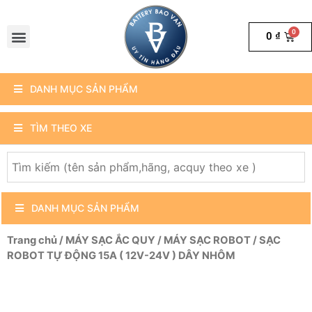
0
₫
DANH MỤC SẢN PHẨM
TÌM THEO XE
DANH MỤC SẢN PHẨM
Trang chủ
/
MÁY SẠC ẮC QUY
/
MÁY SẠC ROBOT
/ SẠC
ROBOT TỰ ĐỘNG 15A ( 12V-24V ) DÂY NHÔM