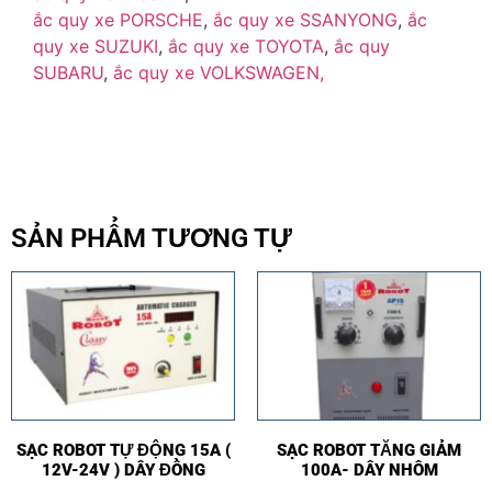
ắc quy xe PORSCHE
,
ắc quy xe SSANYONG
,
ắc
quy xe SUZUKI
,
ắc quy xe TOYOTA
,
ắc quy
SUBARU
,
ắc quy xe VOLKSWAGEN,
SẢN PHẨM TƯƠNG TỰ
SẠC ROBOT TỰ ĐỘNG 15A (
SẠC ROBOT TĂNG GIẢM
12V-24V ) DÂY ĐỒNG
100A- DÂY NHÔM