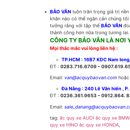
BẢO VÂN
luôn trân trọng giá trị nề
khăn nào có thể ngăn cản chúng tôi 
tưởng rằng với tập thể
BẢO VÂN
đo
thành công hơn nữa trong tương lai.
CÔNG TY BẢO VÂN LÀ NƠI 
Mọi thắc mắc vui lòng liên hệ :
TP.HCM : 16B7 KDC Nam long, 
ĐT :
0283.716.6709 – 0907.619.6
Email:
van@acquybaovan.com
hoặ
Đà Nẵng : 240 Lê Văn hiến , P
ĐT :
0236.361.9653 – 0912.864. 
Email:
sale_danang@acquybaovan.
tag:
ắc quy xe AUDI
ắc quy xe BMW
quy xe HINO
ắc quy xe HONDA
,