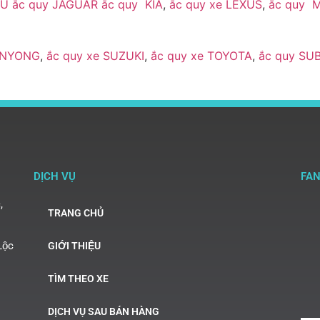
ZU
ắc quy JAGUAR
ắc quy KIA
,
ắc quy xe LEXUS
,
ắc quy 
ANYONG
,
ắc quy xe SUZUKI
,
ắc quy xe TOYOTA
,
ắc quy SU
DỊCH VỤ
FA
,
TRANG CHỦ
Lộc
GIỚI THIỆU
TÌM THEO XE
DỊCH VỤ SAU BÁN HÀNG