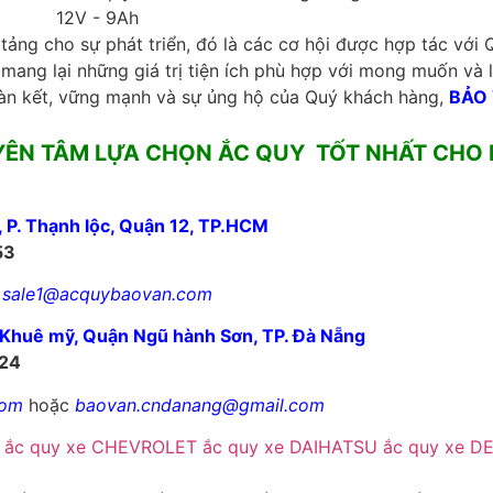
n tảng cho sự phát triển, đó là các cơ hội được hợp tác vớ
mang lại những giá trị tiện ích phù hợp với mong muốn và l
àn kết, vững mạnh và sự ủng hộ của Quý khách hàng,
BẢO
YÊN TÂM LỰA CHỌN ẮC QUY TỐT NHẤT CHO 
P. Thạnh lộc, Quận 12, TP.HCM
53
c
sale1@acquybaovan.com
. Khuê mỹ, Quận Ngũ hành Sơn, TP. Đà Nẵng
824
com
hoặc
baovan.cndanang@gmail.com
ắc quy xe CHEVROLET
ắc quy xe DAIHATSU
ắc quy xe 