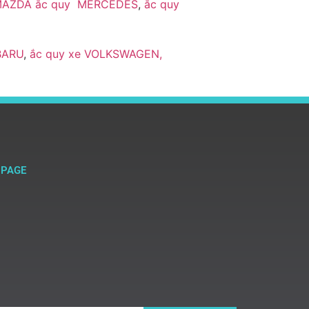
MAZDA
ắc quy MERCEDES
,
ắc quy
BARU
,
ắc quy xe VOLKSWAGEN,
NPAGE