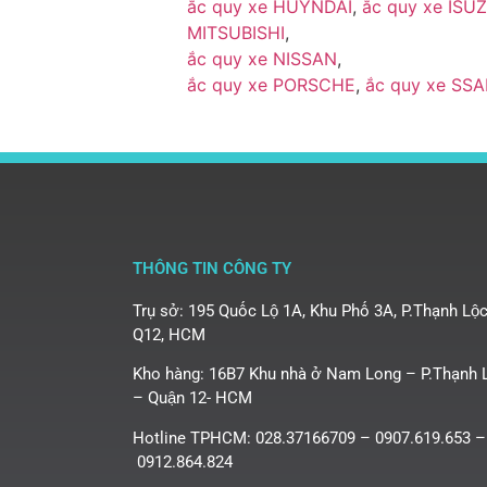
ắc quy xe HUYNDAI
,
ắc quy xe ISU
MITSUBISHI
,
ắc quy xe NISSAN
,
ắc quy xe PORSCHE
,
ắc quy xe SS
THÔNG TIN CÔNG TY
Trụ sở: 195 Quốc Lộ 1A, Khu Phố 3A, P.Thạnh Lộc
Q12, HCM
Kho hàng: 16B7 Khu nhà ở Nam Long – P.Thạnh 
– Quận 12- HCM
Hotline TPHCM: 028.37166709 – 0907.619.653 –
0912.864.824