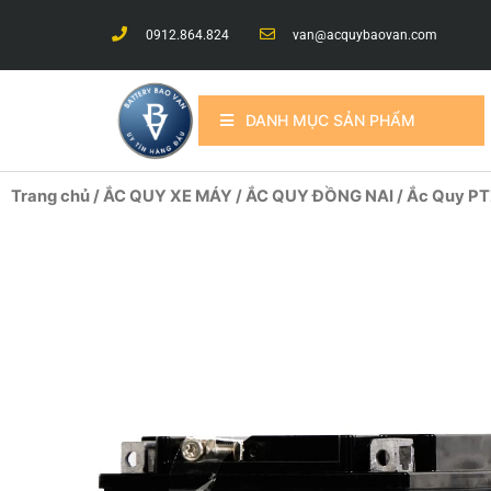
0912.864.824
van@acquybaovan.com
DANH MỤC SẢN PHẨM
Trang chủ
/
ẮC QUY XE MÁY
/
ẮC QUY ĐỒNG NAI
/ Ắc Quy PT