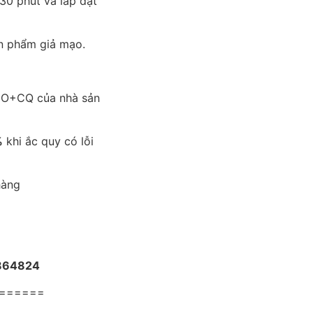
30 phút và lắp đặt
n phẩm giả mạo.
CO+CQ của nhà sản
%
khi ắc quy có lỗi
hàng
.864824
======