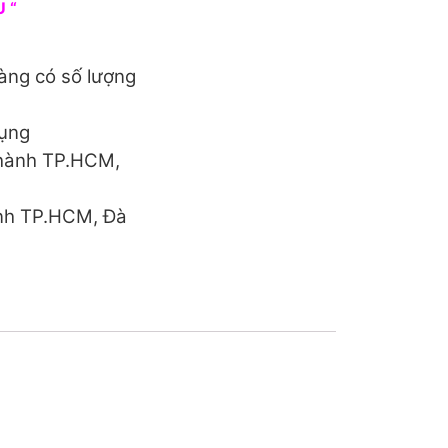
 “
àng có số lượng
dụng
thành TP.HCM,
ành TP.HCM, Đà