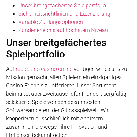
Unser breitgefächertes Spielportfolio
Sicherheitsrichtlinien und Lizenzierung
Variable Zahlungsoptionen
Kundenerlebnis auf höchstem Niveau
Unser breitgefächertes
Spielportfolio
Auf
roulet tino casino online
verfügen wir es uns zur
Mission gemacht, allen Spielern ein einzigartiges
Casino-Erlebnis zu offerieren. Unser Sortiment
beinhaltet über zweitausendfünfhundert sorgfältig
selektierte Spiele von den bekanntesten
Softwareanbietern der Glücksspielwelt. Wir
kooperieren ausschließlich mit Anbietern
zusammen, die wegen ihre Innovation und
Ehrlichkeit bekannt gelten.