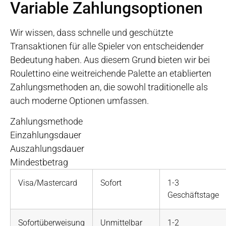
Variable Zahlungsoptionen
Wir wissen, dass schnelle und geschützte
Transaktionen für alle Spieler von entscheidender
Bedeutung haben. Aus diesem Grund bieten wir bei
Roulettino eine weitreichende Palette an etablierten
Zahlungsmethoden an, die sowohl traditionelle als
auch moderne Optionen umfassen.
Zahlungsmethode
Einzahlungsdauer
Auszahlungsdauer
Mindestbetrag
Visa/Mastercard
Sofort
1-3
Geschäftstage
Sofortüberweisung
Unmittelbar
1-2