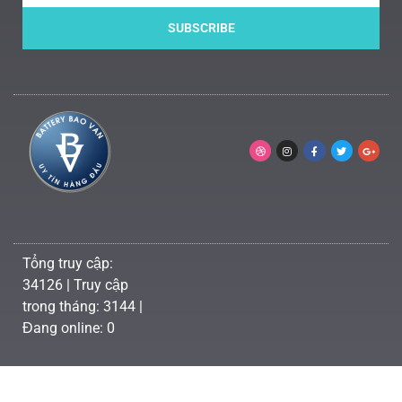
SUBSCRIBE
Tổng truy cập:
34126 | Truy cập
trong tháng: 3144 |
Đang online: 0