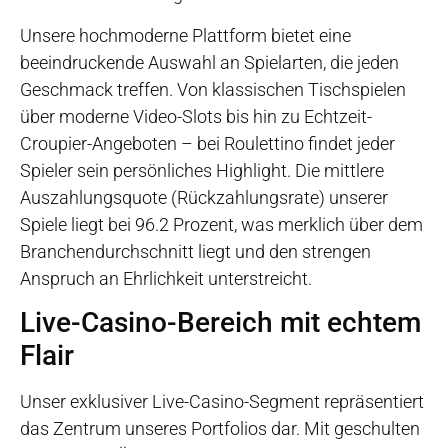
Unsere hochmoderne Plattform bietet eine
beeindruckende Auswahl an Spielarten, die jeden
Geschmack treffen. Von klassischen Tischspielen
über moderne Video-Slots bis hin zu Echtzeit-
Croupier-Angeboten – bei Roulettino findet jeder
Spieler sein persönliches Highlight. Die mittlere
Auszahlungsquote (Rückzahlungsrate) unserer
Spiele liegt bei 96.2 Prozent, was merklich über dem
Branchendurchschnitt liegt und den strengen
Anspruch an Ehrlichkeit unterstreicht.
Live-Casino-Bereich mit echtem
Flair
Unser exklusiver Live-Casino-Segment repräsentiert
das Zentrum unseres Portfolios dar. Mit geschulten