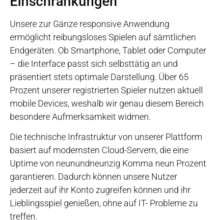
Einschränkungen
Unsere zur Gänze responsive Anwendung
ermöglicht reibungsloses Spielen auf sämtlichen
Endgeräten. Ob Smartphone, Tablet oder Computer
– die Interface passt sich selbsttätig an und
präsentiert stets optimale Darstellung. Über 65
Prozent unserer registrierten Spieler nutzen aktuell
mobile Devices, weshalb wir genau diesem Bereich
besondere Aufmerksamkeit widmen.
Die technische Infrastruktur von unserer Plattform
basiert auf modernsten Cloud-Servern, die eine
Uptime von neunundneunzig Komma neun Prozent
garantieren. Dadurch können unsere Nutzer
jederzeit auf ihr Konto zugreifen können und ihr
Lieblingsspiel genießen, ohne auf IT- Probleme zu
treffen.