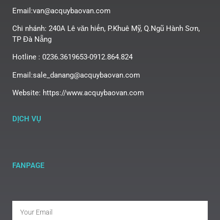
Email:van@acquybaovan.com
Chi nhánh: 240A Lê văn hiến, P.Khuê Mỹ, Q.Ngũ Hành Sơn,
TP Đà Nẵng
Hotline : 0236.3619653-0912.864.824
Email:sale_danang@acquybaovan.com
Website: https://www.acquybaovan.com
DỊCH VỤ
FANPAGE