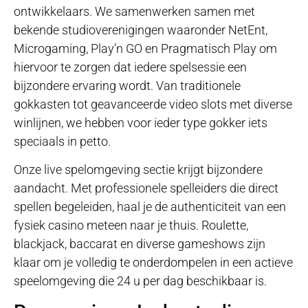
ontwikkelaars. We samenwerken samen met
bekende studioverenigingen waaronder NetEnt,
Microgaming, Play’n GO en Pragmatisch Play om
hiervoor te zorgen dat iedere spelsessie een
bijzondere ervaring wordt. Van traditionele
gokkasten tot geavanceerde video slots met diverse
winlijnen, we hebben voor ieder type gokker iets
speciaals in petto.
Onze live spelomgeving sectie krijgt bijzondere
aandacht. Met professionele spelleiders die direct
spellen begeleiden, haal je de authenticiteit van een
fysiek casino meteen naar je thuis. Roulette,
blackjack, baccarat en diverse gameshows zijn
klaar om je volledig te onderdompelen in een actieve
speelomgeving die 24 u per dag beschikbaar is.