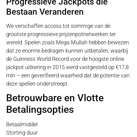
Progressieve Jackpots die
Bestaan Veranderen
We verschaffen access tot sommige van de
grootste progressieve prijzenpotnetwerken ter
wereld. Spelen zoals Mega Mullah hebben bewezen
dat ze enorme bedragen kunnen uitbetalen, waarbij
de Guinness World Record voor de hoogste online
jackpot uitkering in 2015 werd vastgesteld op €17,8
mln – een geverifieerd waarheid dat de potentie van
deze spellen onderstreept.
Betrouwbare en Vlotte
Betalingsopties
Betaalmiddel
Storting duur