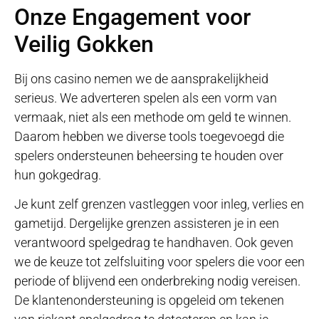
Onze Engagement voor
Veilig Gokken
Bij ons casino nemen we de aansprakelijkheid
serieus. We adverteren spelen als een vorm van
vermaak, niet als een methode om geld te winnen.
Daarom hebben we diverse tools toegevoegd die
spelers ondersteunen beheersing te houden over
hun gokgedrag.
Je kunt zelf grenzen vastleggen voor inleg, verlies en
gametijd. Dergelijke grenzen assisteren je in een
verantwoord spelgedrag te handhaven. Ook geven
we de keuze tot zelfsluiting voor spelers die voor een
periode of blijvend een onderbreking nodig vereisen.
De klantenondersteuning is opgeleid om tekenen