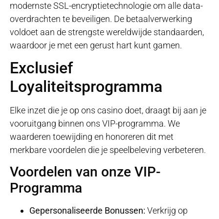
modernste SSL-encryptietechnologie om alle data-
overdrachten te beveiligen. De betaalverwerking
voldoet aan de strengste wereldwijde standaarden,
waardoor je met een gerust hart kunt gamen.
Exclusief
Loyaliteitsprogramma
Elke inzet die je op ons casino doet, draagt bij aan je
vooruitgang binnen ons VIP-programma. We
waarderen toewijding en honoreren dit met
merkbare voordelen die je speelbeleving verbeteren.
Voordelen van onze VIP-
Programma
Gepersonaliseerde Bonussen:
Verkrijg op