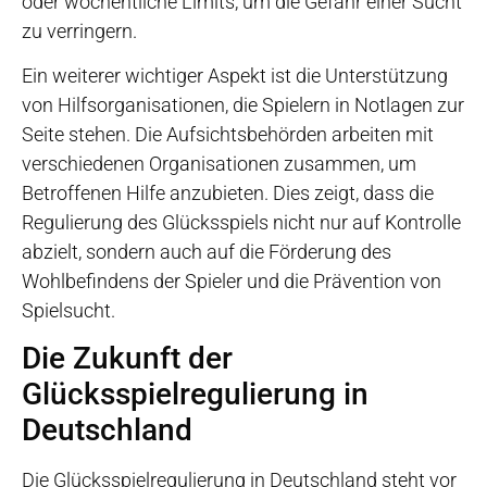
oder wöchentliche Limits, um die Gefahr einer Sucht
zu verringern.
Ein weiterer wichtiger Aspekt ist die Unterstützung
von Hilfsorganisationen, die Spielern in Notlagen zur
Seite stehen. Die Aufsichtsbehörden arbeiten mit
verschiedenen Organisationen zusammen, um
Betroffenen Hilfe anzubieten. Dies zeigt, dass die
Regulierung des Glücksspiels nicht nur auf Kontrolle
abzielt, sondern auch auf die Förderung des
Wohlbefindens der Spieler und die Prävention von
Spielsucht.
Die Zukunft der
Glücksspielregulierung in
Deutschland
Die Glücksspielregulierung in Deutschland steht vor