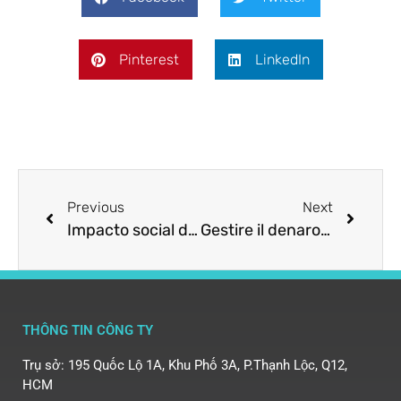
Pinterest
LinkedIn
Previous
Next
Impacto social del juego reflexiones sobre la comunidad y la responsabilidad colectiva
Gestire il denaro nel gioco consigli pratici per il successo finanziario
THÔNG TIN CÔNG TY
Trụ sở: 195 Quốc Lộ 1A, Khu Phố 3A, P.Thạnh Lộc, Q12,
HCM