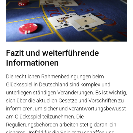
Fazit und weiterführende
Informationen
Die rechtlichen Rahmenbedingungen beim
Glücksspiel in Deutschland sind komplex und
unterliegen ständigen Veränderungen. Es ist wichtig,
sich über die aktuellen Gesetze und Vorschriften zu
informieren, um sicher und verantwortungsbewusst
am Glücksspiel teilzunehmen. Die
Regulierungsbehörden arbeiten stetig daran, ein
sicheres Umfeld für die Spieler zu schaffen und