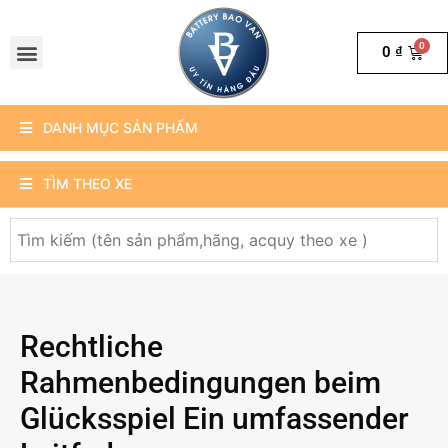
0
₫
DANH MỤC SẢN PHẨM
TÌM THEO XE
Rechtliche
Rahmenbedingungen beim
Glücksspiel Ein umfassender