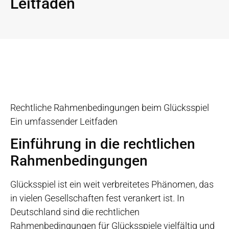
Leitfaden
Rechtliche Rahmenbedingungen beim Glücksspiel
Ein umfassender Leitfaden
Einführung in die rechtlichen
Rahmenbedingungen
Glücksspiel ist ein weit verbreitetes Phänomen, das
in vielen Gesellschaften fest verankert ist. In
Deutschland sind die rechtlichen
Rahmenbedingungen für Glücksspiele vielfältig und