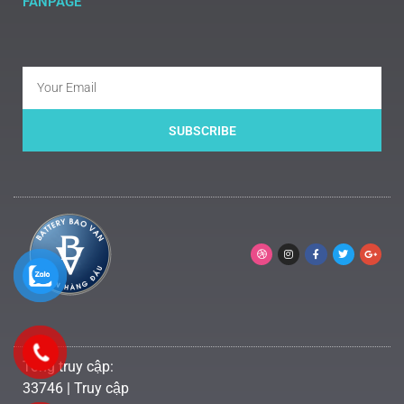
FANPAGE
SUBSCRIBE
Tổng truy cập:
33746 | Truy cập