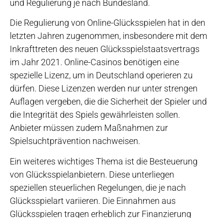
und Regulierung je nach Bundesland.
Die Regulierung von Online-Glücksspielen hat in den
letzten Jahren zugenommen, insbesondere mit dem
Inkrafttreten des neuen Glücksspielstaatsvertrags
im Jahr 2021. Online-Casinos benötigen eine
spezielle Lizenz, um in Deutschland operieren zu
dürfen. Diese Lizenzen werden nur unter strengen
Auflagen vergeben, die die Sicherheit der Spieler und
die Integrität des Spiels gewährleisten sollen.
Anbieter müssen zudem Maßnahmen zur
Spielsuchtprävention nachweisen.
Ein weiteres wichtiges Thema ist die Besteuerung
von Glücksspielanbietern. Diese unterliegen
speziellen steuerlichen Regelungen, die je nach
Glücksspielart variieren. Die Einnahmen aus
Glücksspielen tragen erheblich zur Finanzierung