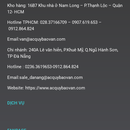
Kho hàng: 16B7 Khu nhà ở Nam Long – P.Thạnh Lộc – Quận
12- HCM
Hotline TPHCM: 028.37166709 – 0907.619.653 –
0912.864.824
Email:van@acquybaovan.com
Chi nhánh: 240A Lê văn hiến, P.Khuê Mỹ, Q.Ngũ Hành Sơn,
TP Đà Nẵng
Hotline : 0236.3619653-0912.864.824
Email:sale_danang@acquybaovan.com
Website: https://www.acquybaovan.com
DỊCH VỤ