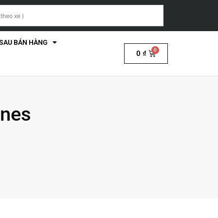
 SAU BÁN HÀNG
0
₫
ones