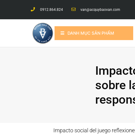
0912.864.824
van@acquybaovan.com
DANH MỤC SẢN PHẨM
Impacto
sobre l
respons
Impacto social del juego reflexion