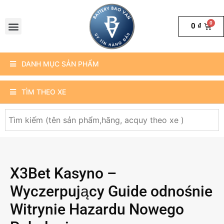
0
₫
DANH MỤC SẢN PHẨM
TÌM THEO XE
X3Bet Kasyno –
Wyczerpujący Guide odnośnie
Witrynie Hazardu Nowego