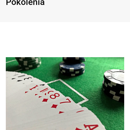
Pokolenia