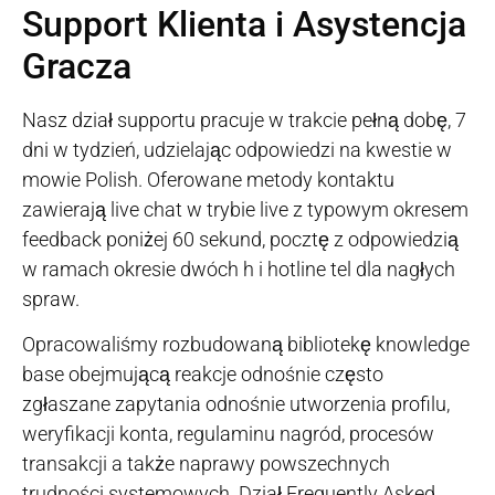
Support Klienta i Asystencja
Gracza
Nasz dział supportu pracuje w trakcie pełną dobę, 7
dni w tydzień, udzielając odpowiedzi na kwestie w
mowie Polish. Oferowane metody kontaktu
zawierają live chat w trybie live z typowym okresem
feedback poniżej 60 sekund, pocztę z odpowiedzią
w ramach okresie dwóch h i hotline tel dla nagłych
spraw.
Opracowaliśmy rozbudowaną bibliotekę knowledge
base obejmującą reakcje odnośnie często
zgłaszane zapytania odnośnie utworzenia profilu,
weryfikacji konta, regulaminu nagród, procesów
transakcji a także naprawy powszechnych
trudności systemowych. Dział Frequently Asked