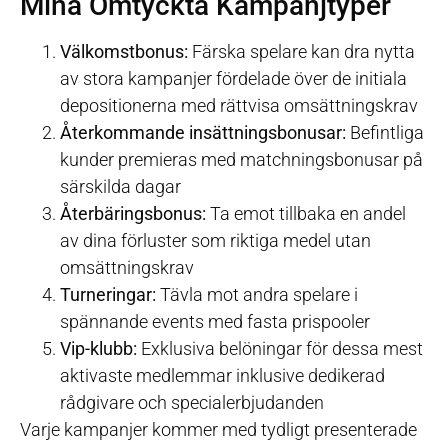
Mina Omtyckta Kampanjtyper
Välkomstbonus:
Färska spelare kan dra nytta
av stora kampanjer fördelade över de initiala
depositionerna med rättvisa omsättningskrav
Återkommande insättningsbonusar:
Befintliga
kunder premieras med matchningsbonusar på
särskilda dagar
Återbäringsbonus:
Ta emot tillbaka en andel
av dina förluster som riktiga medel utan
omsättningskrav
Turneringar:
Tävla mot andra spelare i
spännande events med fasta prispooler
Vip-klubb:
Exklusiva belöningar för dessa mest
aktivaste medlemmar inklusive dedikerad
rådgivare och specialerbjudanden
Varje kampanjer kommer med tydligt presenterade