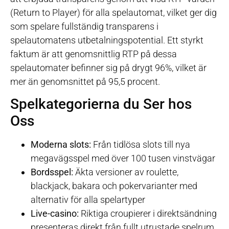
(Return to Player) för alla spelautomat, vilket ger dig
som spelare fullständig transparens i
spelautomatens utbetalningspotential. Ett styrkt
faktum är att genomsnittlig RTP på dessa
spelautomater befinner sig på drygt 96%, vilket är
mer än genomsnittet på 95,5 procent.
Spelkategorierna du Ser hos
Oss
Moderna slots:
Från tidlösa slots till nya
megavägsspel med över 100 tusen vinstvägar
Bordsspel:
Äkta versioner av roulette,
blackjack, bakara och pokervarianter med
alternativ för alla spelartyper
Live-casino:
Riktiga croupierer i direktsändning
presenteras direkt från fullt utrustade spelrum