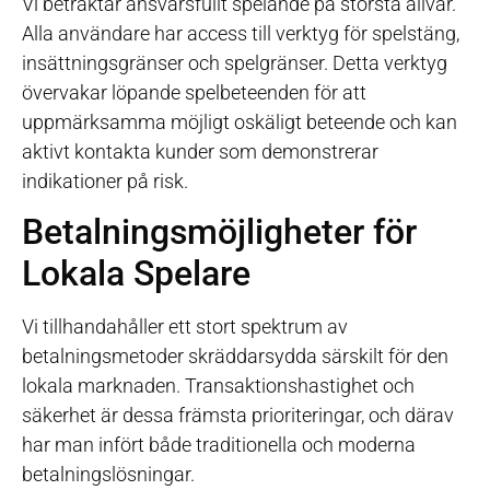
Vi betraktar ansvarsfullt spelande på största allvar.
Alla användare har access till verktyg för spelstäng,
insättningsgränser och spelgränser. Detta verktyg
övervakar löpande spelbeteenden för att
uppmärksamma möjligt oskäligt beteende och kan
aktivt kontakta kunder som demonstrerar
indikationer på risk.
Betalningsmöjligheter för
Lokala Spelare
Vi tillhandahåller ett stort spektrum av
betalningsmetoder skräddarsydda särskilt för den
lokala marknaden. Transaktionshastighet och
säkerhet är dessa främsta prioriteringar, och därav
har man infört både traditionella och moderna
betalningslösningar.