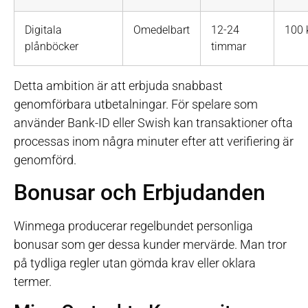
Digitala
Omedelbart
12-24
100 
plånböcker
timmar
Detta ambition är att erbjuda snabbast
genomförbara utbetalningar. För spelare som
använder Bank-ID eller Swish kan transaktioner ofta
processas inom några minuter efter att verifiering är
genomförd.
Bonusar och Erbjudanden
Winmega producerar regelbundet personliga
bonusar som ger dessa kunder mervärde. Man tror
på tydliga regler utan gömda krav eller oklara
termer.