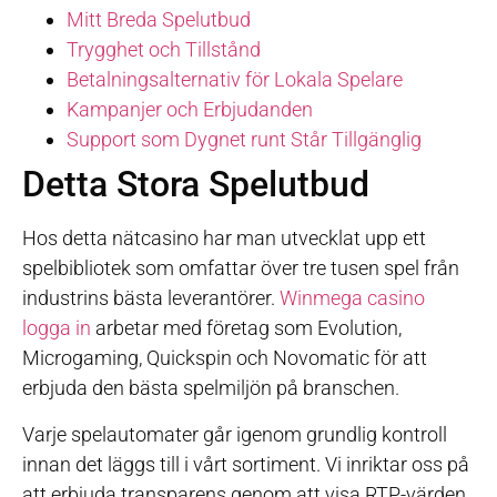
Mitt Breda Spelutbud
Trygghet och Tillstånd
Betalningsalternativ för Lokala Spelare
Kampanjer och Erbjudanden
Support som Dygnet runt Står Tillgänglig
Detta Stora Spelutbud
Hos detta nätcasino har man utvecklat upp ett
spelbibliotek som omfattar över tre tusen spel från
industrins bästa leverantörer.
Winmega casino
logga in
arbetar med företag som Evolution,
Microgaming, Quickspin och Novomatic för att
erbjuda den bästa spelmiljön på branschen.
Varje spelautomater går igenom grundlig kontroll
innan det läggs till i vårt sortiment. Vi inriktar oss på
att erbjuda transparens genom att visa RTP-värden