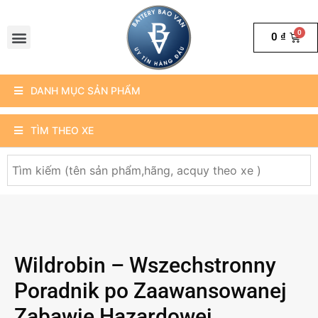
0
₫
DANH MỤC SẢN PHẨM
TÌM THEO XE
Wildrobin – Wszechstronny
Poradnik po Zaawansowanej
Zabawie Hazardowej