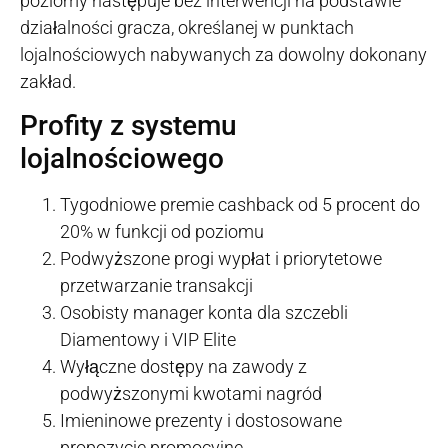
poziomy następuje bez interwencji na podstawie
działalności gracza, określanej w punktach
lojalnościowych nabywanych za dowolny dokonany
zakład.
Profity z systemu
lojalnościowego
Tygodniowe premie cashback od 5 procent do
20% w funkcji od poziomu
Podwyższone progi wypłat i priorytetowe
przetwarzanie transakcji
Osobisty manager konta dla szczebli
Diamentowy i VIP Elite
Wyłączne dostępy na zawody z
podwyższonymi kwotami nagród
Imieninowe prezenty i dostosowane
propozycje promocyjne