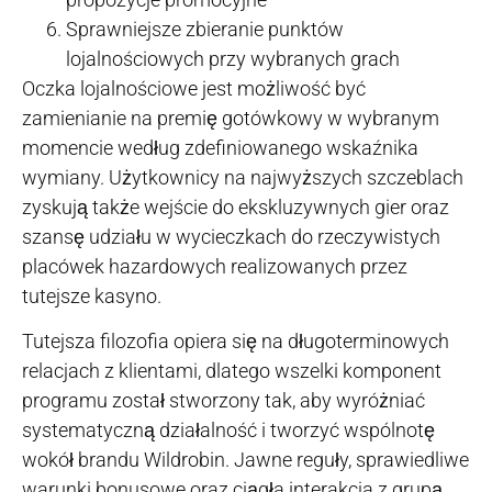
Sprawniejsze zbieranie punktów
lojalnościowych przy wybranych grach
Oczka lojalnościowe jest możliwość być
zamienianie na premię gotówkowy w wybranym
momencie według zdefiniowanego wskaźnika
wymiany. Użytkownicy na najwyższych szczeblach
zyskują także wejście do ekskluzywnych gier oraz
szansę udziału w wycieczkach do rzeczywistych
placówek hazardowych realizowanych przez
tutejsze kasyno.
Tutejsza filozofia opiera się na długoterminowych
relacjach z klientami, dlatego wszelki komponent
programu został stworzony tak, aby wyróżniać
systematyczną działalność i tworzyć wspólnotę
wokół brandu Wildrobin. Jawne reguły, sprawiedliwe
warunki bonusowe oraz ciągła interakcja z grupą