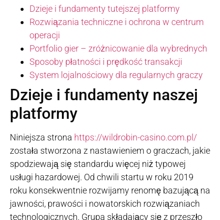
Dzieje i fundamenty tutejszej platformy
Rozwiązania techniczne i ochrona w centrum
operacji
Portfolio gier – zróżnicowanie dla wybrednych
Sposoby płatności i prędkość transakcji
System lojalnościowy dla regularnych graczy
Dzieje i fundamenty naszej
platformy
Niniejsza strona
https://wildrobin-casino.com.pl/
została stworzona z nastawieniem o graczach, jakie
spodziewają się standardu więcej niż typowej
usługi hazardowej. Od chwili startu w roku 2019
roku konsekwentnie rozwijamy renomę bazującą na
jawności, prawości i nowatorskich rozwiązaniach
technologicznych. Grupa składający się z przeszło