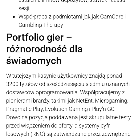
sesji
Współpraca z podmiotami jak jak GamCare i
Gambling Therapy
Portfolio gier –
różnorodność dla
świadomych
W tutejszym kasynie użytkownicy znajdą ponad
3200 tytułów od sześćdziesięciu siedmiu uznanych
dostawców oprogramowania. Współpracujemy z
pionierami branży, takimi jak NetEnt, Microgaming,
Pragmatic Play, Evolution Gaming i Play’n GO.
Dowolna pozycja poddawana jest skrupulatne testy
przed włączeniem do oferty, a systemy cyfr
losowych (RNG) są zatwierdzane przez zewnętrzne