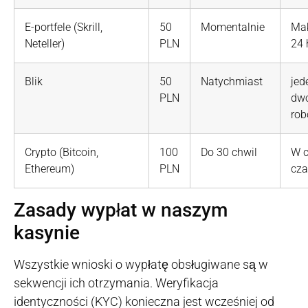
E-portfele (Skrill,
50
Momentalnie
Ma
Neteller)
PLN
24 
Blik
50
Natychmiast
jed
PLN
dwó
rob
Crypto (Bitcoin,
100
Do 30 chwil
W c
Ethereum)
PLN
cz
Zasady wypłat w naszym
kasynie
Wszystkie wnioski o wypłatę obsługiwane są w
sekwencji ich otrzymania. Weryfikacja
identyczności (KYC) konieczna jest wcześniej od