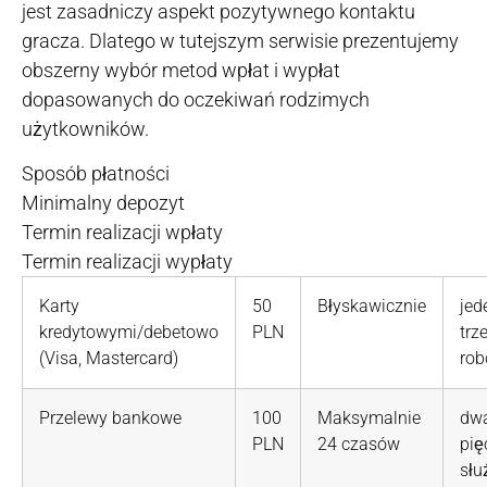
jest zasadniczy aspekt pozytywnego kontaktu
gracza. Dlatego w tutejszym serwisie prezentujemy
obszerny wybór metod wpłat i wypłat
dopasowanych do oczekiwań rodzimych
użytkowników.
Sposób płatności
Minimalny depozyt
Termin realizacji wpłaty
Termin realizacji wypłaty
Karty
50
Błyskawicznie
jed
kredytowymi/debetowo
PLN
trz
(Visa, Mastercard)
rob
Przelewy bankowe
100
Maksymalnie
dw
PLN
24 czasów
pię
sł