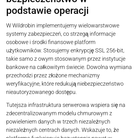
podstawie operacji
W Wildrobin implementujemy wielowarstwowe
systemy zabezpieczeń, co strzegą informacje
osobowe i środki finansowe platform
użytkowników. Stosujemy enkrypcję SSL 256-bit,
takie samo z owym stosowanym przez instytucje
bankowe na całkowitym świecie. Dowolna wymiana
przechodzi przez złożone mechanizmy
weryfikacyjne, które redukują niebezpieczeństwo
nieautoryzowanego dostępu.
Tutejsza infrastruktura serwerowa wspiera się na
zdecentralizowanym modelu chmurowym z
powieleniem danych w trzech niezależnych
niezależnych centrach danych. Wskazuje to, że