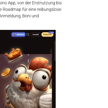
asino App, von der Erstnutzung bis
are Roadmap für eine reibungslose
e Anmeldung, Boni und