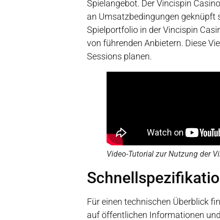
Spielangebot. Der Vincispin Casin
an Umsatzbedingungen geknüpft sin
Spielportfolio in der Vincispin Ca
von führenden Anbietern. Diese Viel
Sessions planen.
Video-Tutorial zur Nutzung der V
Schnellspezifikati
Für einen technischen Überblick fi
auf öffentlichen Informationen und