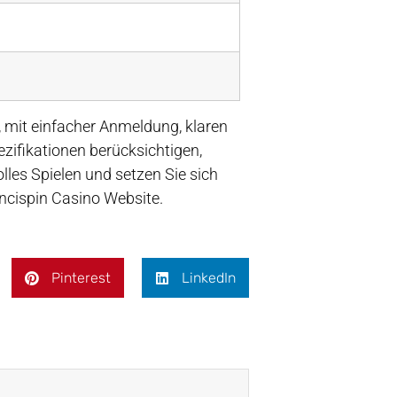
, mit einfacher Anmeldung, klaren
zifikationen berücksichtigen,
les Spielen und setzen Sie sich
Vincispin Casino Website.
Pinterest
LinkedIn