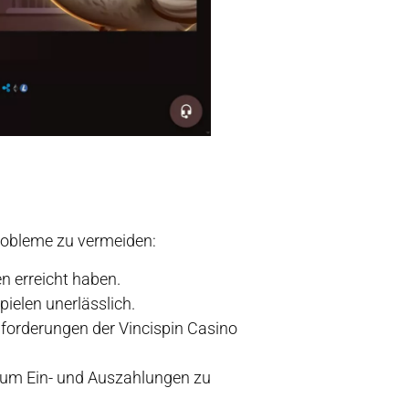
Probleme zu vermeiden:
en erreicht haben.
pielen unerlässlich.
forderungen der Vincispin Casino
t, um Ein- und Auszahlungen zu