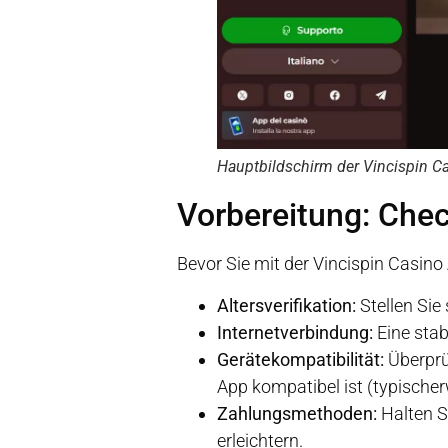
Hauptbildschirm der Vincispin C
Vorbereitung: Chec
Bevor Sie mit der Vincispin Casino
Altersverifikation:
Stellen Sie
Internetverbindung:
Eine stab
Gerätekompatibilität:
Überprü
App kompatibel ist (typischer
Zahlungsmethoden:
Halten S
erleichtern.