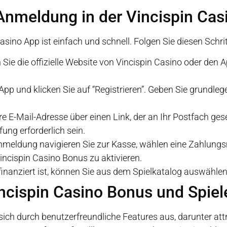
t Anmeldung in der Vincispin Ca
Casino App ist einfach und schnell. Folgen Sie diesen Schri
ie die offizielle Website von Vincispin Casino oder den A
 App und klicken Sie auf “Registrieren”. Geben Sie grundl
re E-Mail-Adresse über einen Link, der an Ihr Postfach g
fung erforderlich sein.
meldung navigieren Sie zur Kasse, wählen eine Zahlungs
ncispin Casino Bonus zu aktivieren.
inanziert ist, können Sie aus dem Spielkatalog auswähle
ncispin Casino Bonus und Spiel
ich durch benutzerfreundliche Features aus, darunter attra