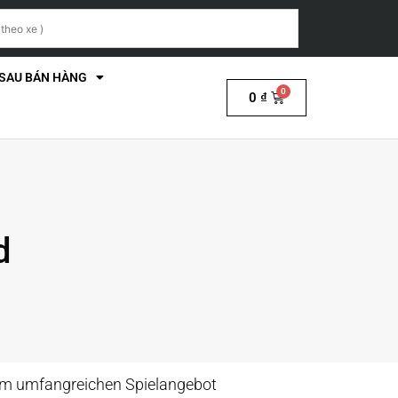
 SAU BÁN HÀNG
0
₫
d
einem umfangreichen Spielangebot