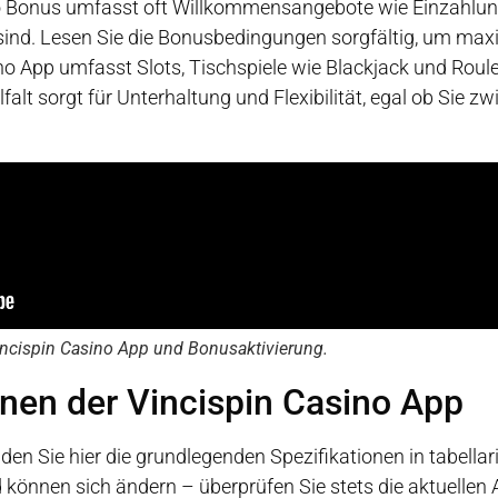
o Bonus umfasst oft Willkommensangebote wie Einzahlungs
d. Lesen Sie die Bonusbedingungen sorgfältig, um maxim
sino App umfasst Slots, Tischspiele wie Blackjack und Rou
falt sorgt für Unterhaltung und Flexibilität, egal ob Sie 
incispin Casino App und Bonusaktivierung.
onen der Vincispin Casino App
nden Sie hier die grundlegenden Spezifikationen in tabella
 können sich ändern – überprüfen Sie stets die aktuellen 