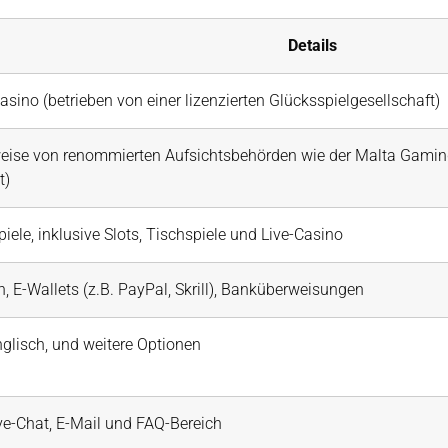
Details
asino (betrieben von einer lizenzierten Glücksspielgesellschaft)
eise von renommierten Aufsichtsbehörden wie der Malta Gaming 
t)
iele, inklusive Slots, Tischspiele und Live-Casino
n, E-Wallets (z.B. PayPal, Skrill), Banküberweisungen
glisch, und weitere Optionen
ve-Chat, E-Mail und FAQ-Bereich