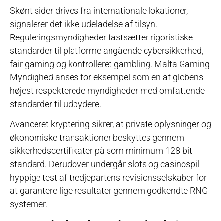
Skønt sider drives fra internationale lokationer,
signalerer det ikke udeladelse af tilsyn.
Reguleringsmyndigheder fastsætter rigoristiske
standarder til platforme angående cybersikkerhed,
fair gaming og kontrolleret gambling. Malta Gaming
Myndighed anses for eksempel som en af globens
højest respekterede myndigheder med omfattende
standarder til udbydere.
Avanceret kryptering sikrer, at private oplysninger og
økonomiske transaktioner beskyttes gennem
sikkerhedscertifikater på som minimum 128-bit
standard. Derudover undergår slots og casinospil
hyppige test af tredjepartens revisionsselskaber for
at garantere lige resultater gennem godkendte RNG-
systemer.