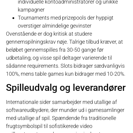
individuelle kontoadministratorer og unikke
kampagner
Tournaments med prizepools der hyppigt
overstiger almindelige gevinster
Ovenstående er dog kritisk at studere
gennemspilningskrav nøje. Talrige tilbud kræver, at
beløbet gennemspilles fra 30-50 gange før
udbetaling, og visse spil deltager varierende til
sådanne requirements. Slots bidrager sædvanligvis
100%, mens table games kun bidrager med 10-20%.
Spilleudvalg og leverandører
Internationale sider samarbejder med utallige af
softwareudbydere, der munder ud i gamesamlinger
med utallige af spil. Spændende fra traditionelle
frugtsymbolspil til sofistikerede video