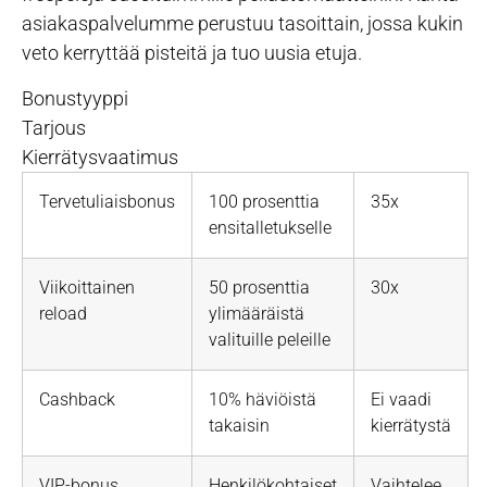
asiakaspalvelumme perustuu tasoittain, jossa kukin
veto kerryttää pisteitä ja tuo uusia etuja.
Bonustyyppi
Tarjous
Kierrätysvaatimus
Tervetuliaisbonus
100 prosenttia
35x
ensitalletukselle
Viikoittainen
50 prosenttia
30x
reload
ylimääräistä
valituille peleille
Cashback
10% häviöistä
Ei vaadi
takaisin
kierrätystä
VIP-bonus
Henkilökohtaiset
Vaihtelee