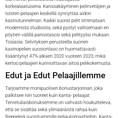
korkealaatuisena. Kanssakäyminen pelinvetäjien ja
toisten pelaajien keskellä synnyttää aidon
kasinotunnelman. Kaikki suorat pelit striimataan
modernista studioista, sekä pystyt valitsemaan eri
pöytien välillä panostasosi sekä pelityylisi mukaan.
Tosiasia: Selvityksen perusteella suorien
kasinopelien suosiontaso on huomattavasti
lisääntynyt 47% alkaen 2020 vuoteen 2023, mikä
kertoo pelaajien kunnioittavan aitoa pelikokemusta.
Edut ja Edut Pelaajillemme
Tarjoamme monipuolisen bonustarjonnan, joka
palkitsee niin tuoreet kuin kanta- pelaajat.
Tervetuliaisbonuksemme on vahvasti houkutteleva,
että se sisältää sekä ylimääräistä rahaa kuin
freepelejä suosituimmille peliautomaatteihin. Kanta-