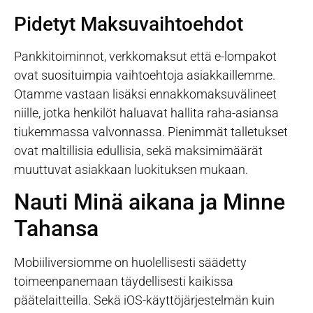
Pidetyt Maksuvaihtoehdot
Pankkitoiminnot, verkkomaksut että e-lompakot
ovat suosituimpia vaihtoehtoja asiakkaillemme.
Otamme vastaan lisäksi ennakkomaksuvälineet
niille, jotka henkilöt haluavat hallita raha-asiansa
tiukemmassa valvonnassa. Pienimmät talletukset
ovat maltillisia edullisia, sekä maksimimäärät
muuttuvat asiakkaan luokituksen mukaan.
Nauti Minä aikana ja Minne
Tahansa
Mobiiliversiomme on huolellisesti säädetty
toimeenpanemaan täydellisesti kaikissa
päätelaitteilla. Sekä iOS-käyttöjärjestelmän kuin