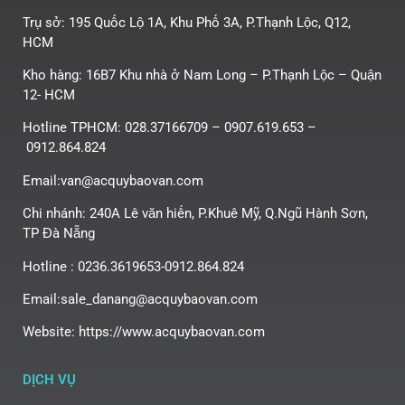
Trụ sở: 195 Quốc Lộ 1A, Khu Phố 3A, P.Thạnh Lộc, Q12,
HCM
Kho hàng: 16B7 Khu nhà ở Nam Long – P.Thạnh Lộc – Quận
12- HCM
Hotline TPHCM: 028.37166709 – 0907.619.653 –
0912.864.824
Email:van@acquybaovan.com
Chi nhánh: 240A Lê văn hiến, P.Khuê Mỹ, Q.Ngũ Hành Sơn,
TP Đà Nẵng
Hotline : 0236.3619653-0912.864.824
Email:sale_danang@acquybaovan.com
Website: https://www.acquybaovan.com
DỊCH VỤ