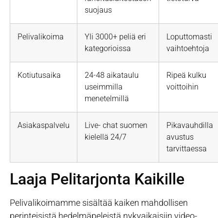
suojaus
Pelivalikoima
Yli 3000+ peliä eri
Loputtomasti
kategorioissa
vaihtoehtoja
Kotiutusaika
24-48 aikataulu
Ripeä kulku
useimmilla
voittoihin
menetelmillä
Asiakaspalvelu
Live- chat suomen
Pikavauhdilla
kielellä 24/7
avustus
tarvittaessa
Laaja Pelitarjonta Kaikille
Pelivalikoimamme sisältää kaiken mahdollisen
perinteisistä hedelmäpeleistä nykyaikaisiin video-