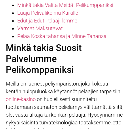
Minkä takia Valita Meidät Pelikumppaniksi
Laaja Pelivalikoima Kaikille
Edut ja Edut Pelaajillemme
Varmat Maksutavat
Pelaa Koska tahansa ja Minne Tahansa
Minkä takia Suosit
Palvelumme
Pelikomppaniksi
Meillä on luoneet peliympäristön, joka kokoaa
kentän huippuluokka käytännöt pelaajien tarpeisiin.
online-kasino
on huolellisesti suunniteltu
tuottamaan saumaton pelielämys välittämättä siitä,
olet vasta-alkaja tai konkari pelaaja. Hyödynnämme
nykyaikaisinta turvateknologiaa taataksemme, että