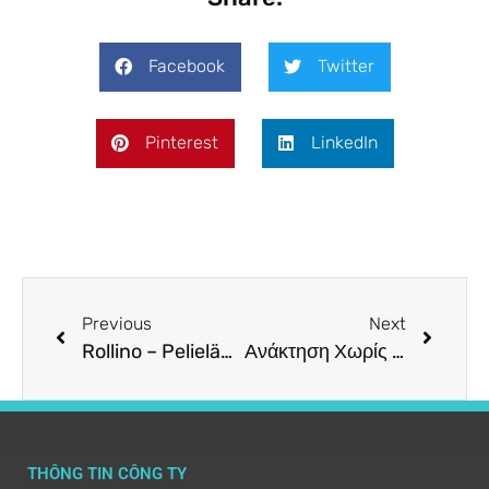
Facebook
Twitter
Pinterest
LinkedIn
Previous
Next
Rollino – Pelielämysten Uusi Aikakausi Lähtee Täältä
Ανάκτηση Χωρίς Ταυτοποίηση: Πλήρης Κατάλογος για Γρήγορες Πληρωμές
THÔNG TIN CÔNG TY