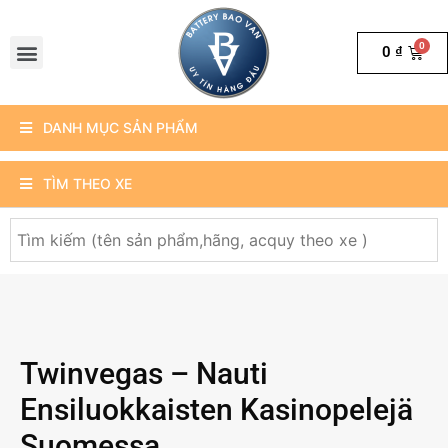
0
₫
DANH MỤC SẢN PHẨM
TÌM THEO XE
Twinvegas – Nauti
Ensiluokkaisten Kasinopelejä
Suomessa