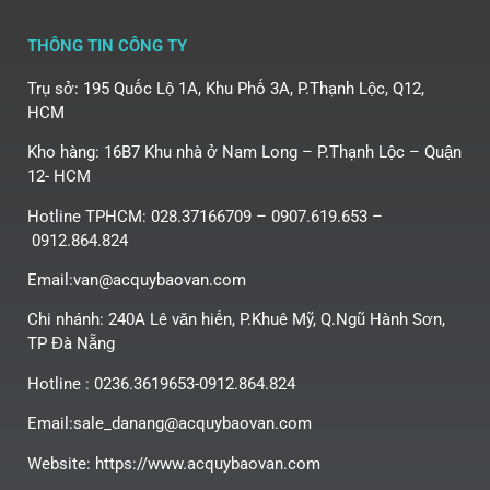
THÔNG TIN CÔNG TY
Trụ sở: 195 Quốc Lộ 1A, Khu Phố 3A, P.Thạnh Lộc, Q12,
HCM
Kho hàng: 16B7 Khu nhà ở Nam Long – P.Thạnh Lộc – Quận
12- HCM
Hotline TPHCM: 028.37166709 – 0907.619.653 –
0912.864.824
Email:van@acquybaovan.com
Chi nhánh: 240A Lê văn hiến, P.Khuê Mỹ, Q.Ngũ Hành Sơn,
TP Đà Nẵng
Hotline : 0236.3619653-0912.864.824
Email:sale_danang@acquybaovan.com
Website: https://www.acquybaovan.com