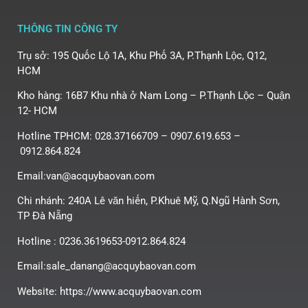
THÔNG TIN CÔNG TY
Trụ sở: 195 Quốc Lộ 1A, Khu Phố 3A, P.Thạnh Lộc, Q12,
HCM
Kho hàng: 16B7 Khu nhà ở Nam Long – P.Thạnh Lộc – Quận
12- HCM
Hotline TPHCM: 028.37166709 – 0907.619.653 –
0912.864.824
Email:van@acquybaovan.com
Chi nhánh: 240A Lê văn hiến, P.Khuê Mỹ, Q.Ngũ Hành Sơn,
TP Đà Nẵng
Hotline : 0236.3619653-0912.864.824
Email:sale_danang@acquybaovan.com
Website: https://www.acquybaovan.com