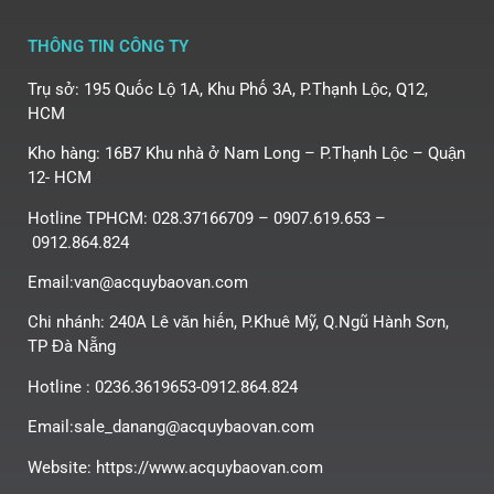
THÔNG TIN CÔNG TY
Trụ sở: 195 Quốc Lộ 1A, Khu Phố 3A, P.Thạnh Lộc, Q12,
HCM
Kho hàng: 16B7 Khu nhà ở Nam Long – P.Thạnh Lộc – Quận
12- HCM
Hotline TPHCM: 028.37166709 – 0907.619.653 –
0912.864.824
Email:van@acquybaovan.com
Chi nhánh: 240A Lê văn hiến, P.Khuê Mỹ, Q.Ngũ Hành Sơn,
TP Đà Nẵng
Hotline : 0236.3619653-0912.864.824
Email:sale_danang@acquybaovan.com
Website: https://www.acquybaovan.com