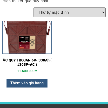
Hiển thị kết quả duy nhất
ẮC QUY TROJAN 6V- 330Ah (
J305P-AC )
11.600.000
₫
Thêm vào giỏ hàng