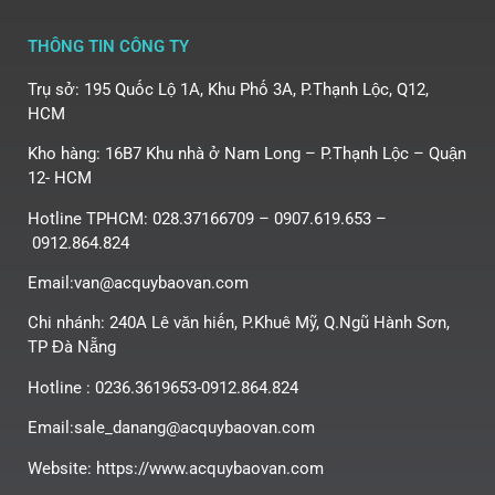
THÔNG TIN CÔNG TY
Trụ sở: 195 Quốc Lộ 1A, Khu Phố 3A, P.Thạnh Lộc, Q12,
HCM
Kho hàng: 16B7 Khu nhà ở Nam Long – P.Thạnh Lộc – Quận
12- HCM
Hotline TPHCM: 028.37166709 – 0907.619.653 –
0912.864.824
Email:van@acquybaovan.com
Chi nhánh: 240A Lê văn hiến, P.Khuê Mỹ, Q.Ngũ Hành Sơn,
TP Đà Nẵng
Hotline : 0236.3619653-0912.864.824
Email:sale_danang@acquybaovan.com
Website: https://www.acquybaovan.com