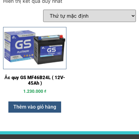
Hiển thị kết quả duy nhất
Ắc quy GS MF46B24L ( 12V-
45Ah )
1.230.000
₫
Thêm vào giỏ hàng