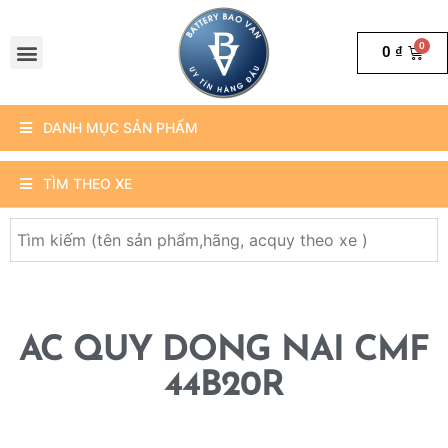
0
₫
DANH MỤC SẢN PHẨM
TÌM THEO XE
AC QUY DONG NAI CMF
44B20R