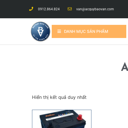
0912.864.824
van@acquybaovan.com
DANH MỤC SẢN PHẨM
A
Hiển thị kết quả duy nhất