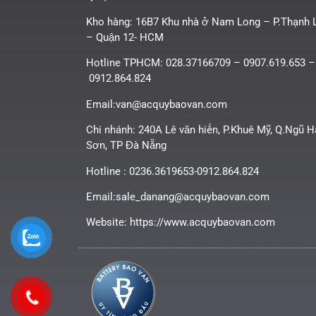
Kho hàng: 16B7 Khu nhà ở Nam Long – P.Thạnh 
– Quận 12- HCM
Hotline TPHCM: 028.37166709 – 0907.619.653 –
0912.864.824
Email:van@acquybaovan.com
Chi nhánh: 240A Lê văn hiến, P.Khuê Mỹ, Q.Ngũ 
Sơn, TP Đà Nẵng
Hotline : 0236.3619653-0912.864.824
Email:sale_danang@acquybaovan.com
Website: https://www.acquybaovan.com