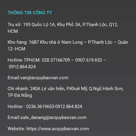
THÔNG TIN CÔNG TY
Trụ sở: 195 Quốc Lộ 1A, Khu Phố 3A, P.Thạnh Lộc, Q12,
HCM
Kho hàng: 16B7 Khu nhà ở Nam Long – P.Thạnh Lộc – Quận
12- HCM
Hotline TPHCM: 028.37166709 – 0907.619.653 –
0912.864.824
Email:van@acquybaovan.com
Chi nhánh: 240A Lê văn hiến, P.Khuê Mỹ, Q.Ngũ Hành Sơn,
TP Đà Nẵng
Hotline : 0236.3619653-0912.864.824
Email:sale_danang@acquybaovan.com
Website: https://www.acquybaovan.com